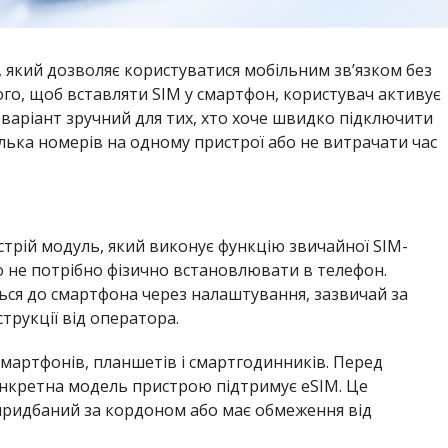
 який дозволяє користуватися мобільним зв’язком без
того, щоб вставляти SIM у смартфон, користувач активує
варіант зручний для тих, хто хоче швидко підключити
лька номерів на одному пристрої або не витрачати час
истрій модуль, який виконує функцію звичайної SIM-
о не потрібно фізично встановлювати в телефон.
ся до смартфона через налаштування, зазвичай за
трукції від оператора.
мартфонів, планшетів і смартгодинників. Перед
онкретна модель пристрою підтримує eSIM. Це
придбаний за кордоном або має обмеження від