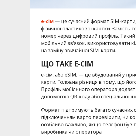
е-сім
— це сучасний формат SIM-карти,
фізичної пластикової картки. Замість 
номер через цифровий профіль. Такий 
мобільний зв’язок, використовувати кі
на заміну звичайної SIM-карти.
ЩО ТАКЕ E-СІМ
e-сім, або eSIM, — це вбудований у пр
карти. Головна різниця в тому, що йог
Профіль мобільного оператора додаєть
допомогою QR-коду або спеціальної інс
Формат підтримують багато сучасних с
підключенням варто перевірити, чи к
особливо важливо, якщо телефон був 
виробника чи оператора.