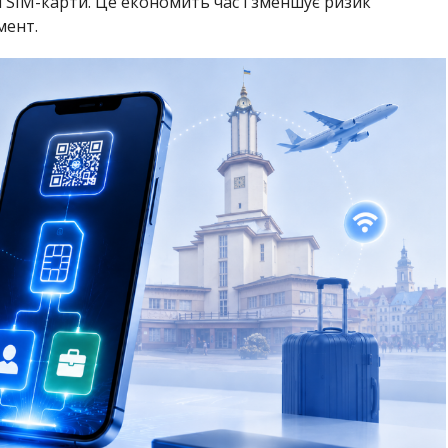
 SIM-карти. Це економить час і зменшує ризик
мент.