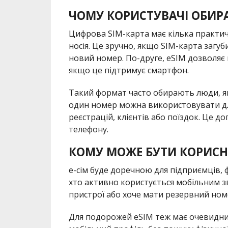
ЧОМУ КОРИСТУВАЧІ ОБИРА
Цифрова SIM-карта має кілька практич
носія. Це зручно, якщо SIM-карта загу
новий номер. По-друге, eSIM дозволяє
якщо це підтримує смартфон.
Такий формат часто обирають люди, які
один номер можна використовувати для
реєстрацій, клієнтів або поїздок. Це 
телефону.
КОМУ МОЖЕ БУТИ КОРИСН
e-сім буде доречною для підприємців, ф
хто активно користується мобільним зв
пристрої або хоче мати резервний ном
Для подорожей eSIM теж має очевидни