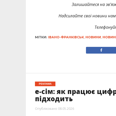
Залишайтеся на зв’язк
Надсилайте свої новини нам 
Телефонуй
МІТКИ:
ІВАНО-ФРАНКІВСЬК
,
НОВИНИ
,
НОВИН
РЕКЛАМА
e-сім: як працює циф
підходить
Опубліковано
08.05.2026