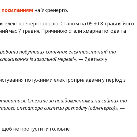
з
посиланням
на Укренерго.
 електроенергії зросло. Станом на 09:30 8 травня його
амий час 7 травня. Причиною стали хмарна погода та
ь роботи побутових сонячних електростанцій та
споживання із загальної мережі»,
— йдеться у
стування потужними електроприладами у період з
мінюватися. Стежте за повідомленнями на сайтах та
вашого оператора системи розподілу (обленерго)»,
—
,
щоб не пропустити головне.