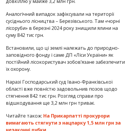
довкіллю у майже 3,2 млн грн.
Аналогічний випадок зафіксували на території
сусіднього лісництва – Березівського. Там «чорні
лісоруби» в березні 2024 року знищили ялини на
суму 842 тис грн.
Встановили, що ці землі належать до природно-
заповідного фонду і саме ДП «Ліси України» як
постійний лісокористувач зобов’язане забезпечити
їх охорону.
Наразі Господарський суд Івано-Франківської
області вже повністю задовольнив позов щодо
стягнення 842 тис грн. Розгляд справи про
відшкодування ще 3,2 млн грн триває.
Читайте також:
На Прикарпатті прокурори
вимагають стягнути з нацпарку 1,5 млн грн за
незаконні рубки