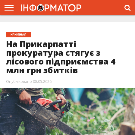
ГОЛОВНА
ЖИТТЯ
ВЛАДА
ГРОШІ
ТРЕШ
ТИСМЕНИЦЯ
НАДВІРНА
РОЗСЛІДУВАННЯ
АФІША
РЕКЛАМА
ПРО
ПРОЄКТ
КРИМІНАЛ
На Прикарпатті
прокуратура стягує з
лісового підприємства 4
млн грн збитків
Опубліковано
08.05.2026