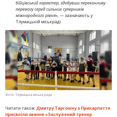
бійцівський характер, здобувши переконливу
перемогу серед сильних суперників
міжнародного рівня»
, — зазначають у
Тлумацькій міськраді.
Фото: Тлумацька міська рада
Читати також:
Дмитру Таргоніну з Прикарпаття
присвоїли звання «Заслужений тренер