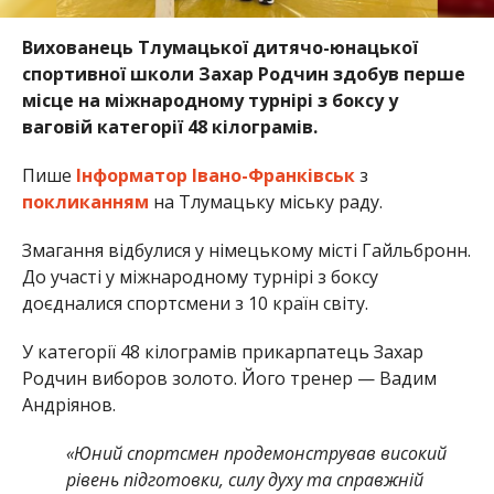
Вихованець Тлумацької дитячо-юнацької
спортивної школи Захар Родчин здобув перше
місце на міжнародному турнірі з боксу у
ваговій категорії 48 кілограмів.
Пише
Інформатор Івано-Франківськ
з
покликанням
на Тлумацьку міську раду.
Змагання відбулися у німецькому місті Гайльбронн.
До участі у міжнародному турнірі з боксу
доєдналися спортсмени з 10 країн світу.
У категорії 48 кілограмів прикарпатець Захар
Родчин виборов золото. Його тренер — Вадим
Андріянов.
«Юний спортсмен продемонстрував високий
рівень підготовки, силу духу та справжній