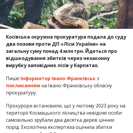
Косівська окружна прокуратура подала до суду
два позови проти ДП «Ліси України» на
загальну суму понад 4 млн грн. Йдеться про
відшкодування збитків через незаконну
вирубку заповідних лісів у Карпатах.
Пише
Інформатор Івано-Франківськ
з
покликанням
на Івано-Франківську обласну
прокуратуру.
Прокурори встановили, що у лютому 2023 року на
території Космацького лісництва невідомі особи
самовільно зрубали два десятка дерев цінних
порід. Екологічна експертиза оцінила збитки