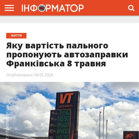
ГОЛОВНА
ЖИТТЯ
ВЛАДА
ГРОШІ
ТРЕШ
ТИСМЕНИЦЯ
НАДВІРНА
РОЗСЛІДУВАННЯ
АФІША
РЕКЛАМА
ПРО
ПРОЄКТ
ЖИТТЯ
Яку вартість пального
пропонують автозаправки
Франківська 8 травня
Опубліковано
08.05.2026