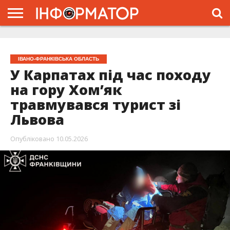
ГОЛОВНА
ЖИТТЯ
ВЛАДА
ГРОШІ
ТРЕШ
ТИСМЕНИЦЯ
НАДВІРНА
РОЗСЛІДУВАННЯ
АФІША
РЕКЛАМА
ПРО
ПРОЄКТ
ІВАНО-ФРАНКІВСЬКА ОБЛАСТЬ
У Карпатах під час походу
на гору Хом’як
травмувався турист зі
Львова
Опубліковано
10.05.2026