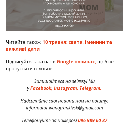
Читайте також:
10 травня: свята, іменини та
важливі дати
Підписуйтесь на нас в
Google новинах,
щоб не
пропустити головне.
Залишайтеся на зв’язку! Ми
у
Facebook,
Instagram,
Telegram.
Надсилайте свої новини нам на пошту:
informator.ivanofrankivsk@gmail.com
Телефонуйте за номером
096 989 60 87