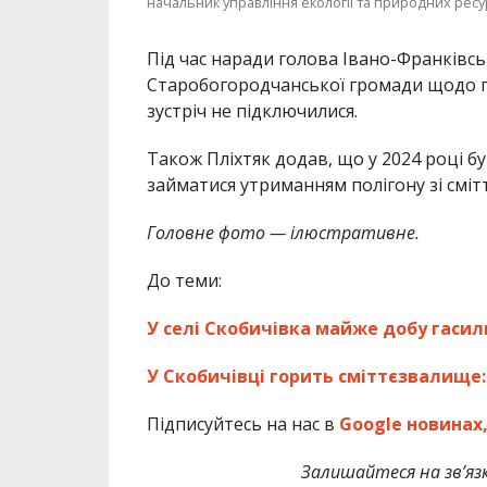
начальник управління екології та природних ресур
Під час наради голова Івано-Франківс
Старобогородчанської громади щодо п
зустріч не підключилися.
Також Пліхтяк додав, що у 2024 році був
займатися утриманням полігону зі сміт
Головне фото — ілюстративне.
До теми:
У селі Скобичівка майже добу гасил
У Скобичівці горить сміттєзвалище
Підписуйтесь на нас в
Google новинах
Залишайтеся на зв’язк