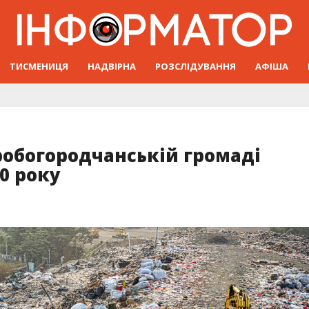
ТИСМЕНИЦЯ
НАДВІРНА
РОЗСЛІДУВАННЯ
АФІША
робогородчанській громаді
0 року