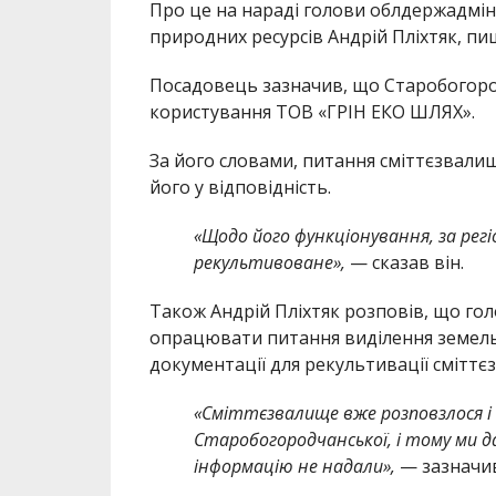
Про це на нараді голови облдержадміні
природних ресурсів Андрій Пліхтяк, п
Посадовець зазначив, що Старобогоро
користування ТОВ «ГРІН ЕКО ШЛЯХ».
За його словами, питання сміттєзвалищ
його у відповідність.
«Щодо його функціонування, за рег
рекультивоване»,
— сказав він.
Також Андрій Пліхтяк розповів, що г
опрацювати питання виділення земель
документації для рекультивації сміттє
«Сміттєзвалище вже розповзлося і 
Старобогородчанської, і тому ми д
інформацію не надали»,
— зазначив