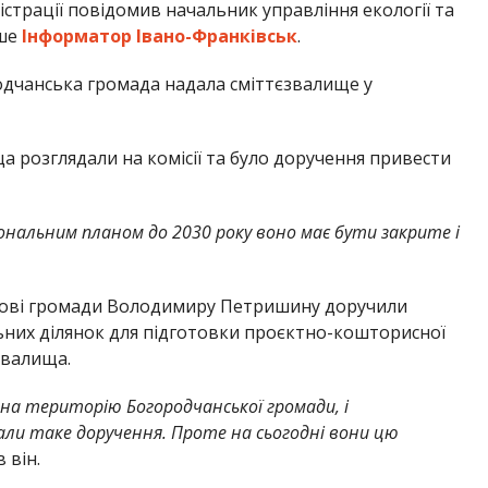
страції повідомив начальник управління екології та
ише
Інформатор Івано-Франківськ
.
дчанська громада надала сміттєзвалище у
а розглядали на комісії та було доручення привести
іональним планом до 2030 року воно має бути закрите і
олові громади Володимиру Петришину доручили
них ділянок для підготовки проєктно-кошторисної
звалища.
на територію Богородчанської громади, і
али таке доручення. Проте на сьогодні вони цю
 він.