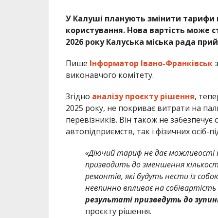
У Калуші планують змінити тарифи н
користування. Нова вартість може ст
2026 року Калуська міська рада пр
Пише
Інформатор Івано-Франківськ
виконавчого комітету.
Згідно
аналізу проєкту рішення
, тепе
2025 року, не покриває витрати на пал
перевізників. Він також не забезпечує 
автопідприємств, так і фізичних осіб-п
«Діючий тариф не дає можливості 
призводить до зменшення кількості
ремонтів, які будуть нести із соб
невпинно впливає на собівартість
результаті призведуть до зупи
проєкту рішення.