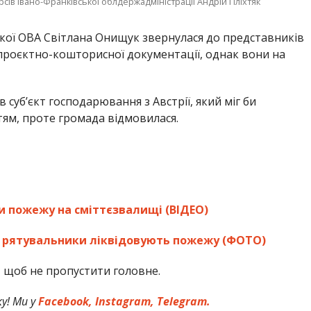
сів Івано-Франківської облдержадміністрації Андрій Пліхтяк
ької ОВА Світлана Онищук звернулася до представників
роєктно-кошторисної документації, однак вони на
 суб’єкт господарювання з Австрії, який міг би
тям, проте громада відмовилася.
и пожежу на сміттєзвалищі (ВІДЕО)
: рятувальники ліквідовують пожежу (ФОТО)
,
щоб не пропустити головне.
у! Ми у
Facebook,
Instagram,
Telegram.