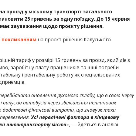
а проїзд у міському транспорті загального
ановити 25 гривень за одну поїздку. До 15 червня
иймає зауваження щодо проєкту рішення.
з
покликанням
на проєкт рішення Калуського
рішній тариф у розмірі 15 гривень за проїзд, який діє з
иво, заробітну плату працівників та інші потреби
стабільну і рентабельну роботу як спеціалізованих
ідприємців.
передбачати оновлення рухомого складу, що в свою чергу
 випусків автобусів через збільшення непланових
ою додаткові фінансові витрати, що знову ж таки
 перевезення.
Усі перелічені фактори в кінцевому
нки автотранспорту міста
», — йдеться в аналізі