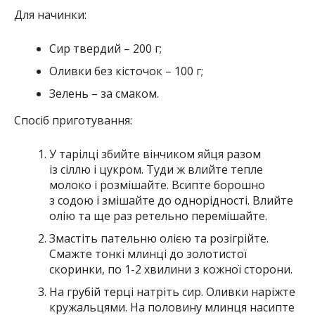
Для начинки:
Сир твердий – 200 г;
Оливки без кісточок – 100 г;
Зелень – за смаком.
Спосіб приготування:
У тарілці збийте вінчиком яйця разом
із сіллю і цукром. Туди ж влийте тепле
молоко і розмішайте. Всипте борошно
з содою і змішайте до однорідності. Влийте
олію та ще раз ретельно перемішайте.
Змастіть пательню олією та розігрійте.
Смажте тонкі млинці до золотистої
скоринки, по 1-2 хвилини з кожної сторони.
На грубій терці натріть сир. Оливки наріжте
кружальцями. На половину млинця насипте