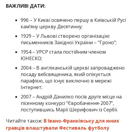
ВАЖЛИВІ ДАТИ:
996 – У Києві освячено першу в Київській Русі
кам’яну церкву Десятинну;
1929 – У Львові створено організацію
письменників Західної України – “Гроно”;
1954 – УРСР стала постійним членом
ЮНЕСКО;
2004 – В англіканській церкві запроваджено
посаду вебсвященика, який опікується
парафією, що існує виключно в мережі
Інтернет;
2007 – Андрій Данилко посів друге місце на
пісенному конкурсі “Євробачення-2007”,
поступившись Марії Шерифович із Сербії.
Читайте також:
В Івано-Франківську для юних
гравців влаштували Фестиваль футболу