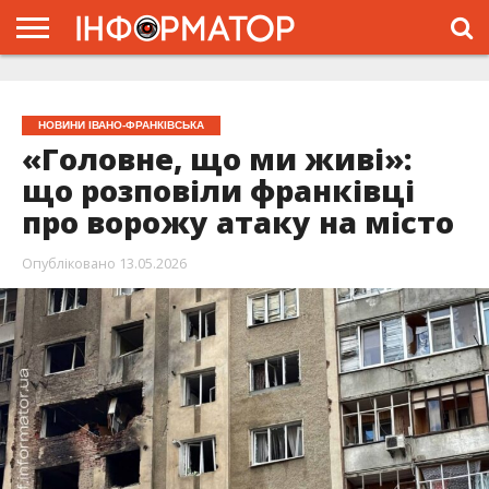
ГОЛОВНА
ЖИТТЯ
ВЛАДА
ГРОШІ
ТРЕШ
ТИСМЕНИЦЯ
НАДВІРНА
РОЗСЛІДУВАННЯ
АФІША
РЕКЛАМА
ПРО
ПРОЄКТ
НОВИНИ ІВАНО-ФРАНКІВСЬКА
«Головне, що ми живі»:
що розповіли франківці
про ворожу атаку на місто
Опубліковано
13.05.2026