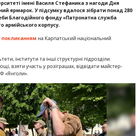
рситеті імені Василя Стефаника з нагоди Дня
ний ярмарок. У підсумку вдалося зібрати понад 280
реби Благодійного фонду «Патронатна служба
го армійського корпусу.
з
покликанням
на Карпатський національний
тети, інститути та інші структурні підрозділи.
щі, взяти участь у розіграшах, відвідати майстер-
БФ «Янголи».