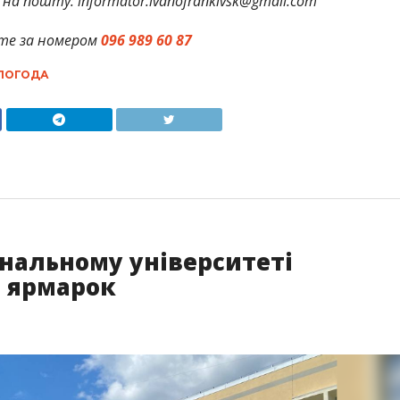
на пошту: informator.ivanofrankivsk@gmail.com
те за номером
096 989 60 87
ПОГОДА
нальному університеті
й ярмарок