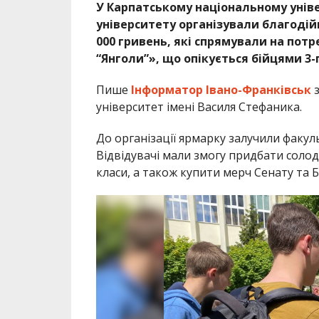
У Карпатському національному уніве
університету організували благодій
000 гривень, які спрямували на пот
“Янголи”», що опікується бійцями 3-
Пише
Інформатор Івано-Франківськ
університет імені Василя Стефаника.
До організації ярмарку залучили факуль
Відвідувачі мали змогу придбати солодо
класи, а також купити мерч Сенату та 