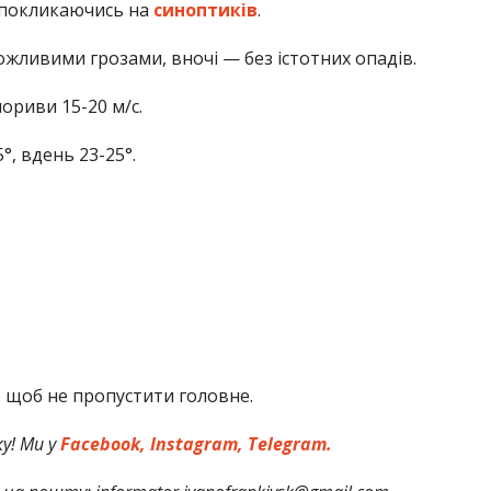
 покликаючись на
синоптиків
.
ожливими грозами, вночі — без істотних опадів.
пориви 15-20 м/с.
°, вдень 23-25°.
,
щоб не пропустити головне.
у! Ми у
Facebook,
Instagram,
Telegram.