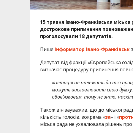
15 травня
Івано-Франківська міська
дострокове припинення повноважен
проголосували 18 депутатів.
Пише
Інформатор Івано-Франківськ
з
Депутат від фракції «
Європейська солі
визначає процедуру припинення повнов
«Петиція не належить до тієї про
можуть висловлювати свою думку, і 
обов’язковим, тому не знаю, наскі
Також він зауважив, що до міської рад
кількість голосів, зокрема «
за
»
і «
прот
міська рада не ухвалювала рішень про ї