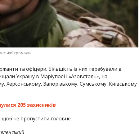
анської громади
ржанти та офіцери. Більшість із них перебували в
ищали Україну в Маріуполі і «Азовсталь», на
у, Херсонському, Запорізькому, Сумському, Київському
нулися 205 захисників
,
щоб не пропустити головне.
еленський