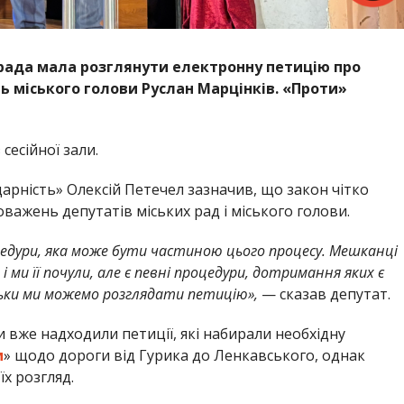
 рада
мала розглянути електронну петицію про
ь міського голови
Руслан Марцінків
. «Проти»
 сесійної зали.
дарність»
Олексій Петечел зазначив, що закон чітко
ажень депутатів міських рад і міського голови.
цедури, яка може бути частиною цього процесу. Мешканці
ми її почули, але є певні процедури, дотримання яких є
льки ми можемо розглядати петицію»,
— сказав депутат.
и вже надходили петиції, які набирали необхідну
и
»
щодо дороги від Гурика до Ленкавського, однак
х розгляд.