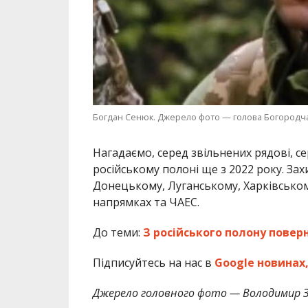
Богдан Сенюк. Джерело фото — голова Богородч
Нагадаємо, серед звільнених рядові, се
російському полоні ще з 2022 року. Зах
Донецькому, Луганському, Харківськом
напрямках та ЧАЕС.
До теми:
З російського полону повер
Підписуйтесь на нас в
Google новинах
Джерело головного фото — Володимир З