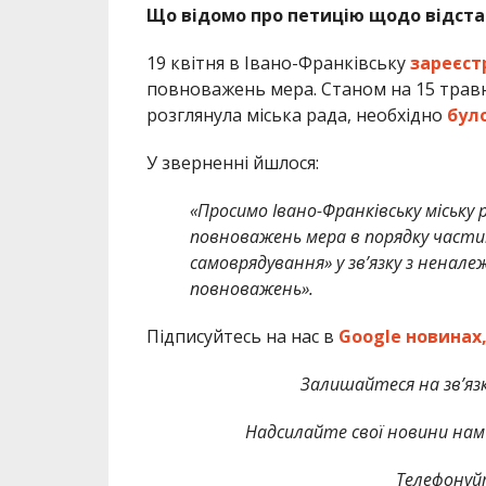
Що відомо про петицію щодо відста
19 квітня в
Івано-Франківську
зареєст
повноважень мера. Станом на 15 травня
розглянула міська рада, необхідно
бул
У зверненні йшлося:
«Просимо Івано-Франківську міську
повноважень мера в порядку частин
самоврядування» у зв’язку з ненал
повноважень».
Підписуйтесь на нас в
Google новинах
Залишайтеся на зв’язк
Надсилайте свої новини нам 
Телефонуй