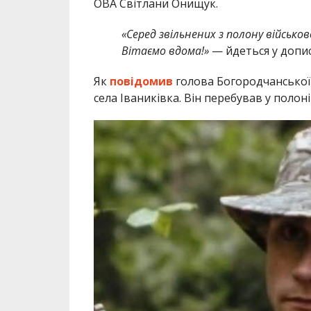
ОВА Світлани Онищук.
«Серед звільнених з полону військо
Вітаємо вдома!»
— йдеться у допис
Як
повідомив
голова Богородчанської
села Іваниківка. Він перебував у полоні