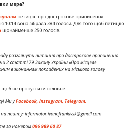
вки мера?
рували
петицію про дострокове припинення
 10:14 вона зібрала 384 голоси. Для того щоб петицію
о
щонайменше 250 голосів.
 раду розглянути питання про дострокове припинення
и 2 статті 79 Закону України «Про місцеве
ежним виконанням покладених на міського голову
,
щоб не пропустити головне.
у! Ми у
Facebook,
Instagram,
Telegram.
на пошту: informator.ivanofrankivsk@gmail.com
те за номером
096 989 60 87