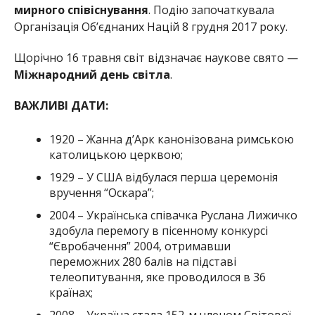
мирного співіснування
. Подію започаткувала
Організація Об’єднаних Націй 8 грудня 2017 року.
Щорічно 16 травня світ відзначає наукове свято —
Міжнародний день світла
.
ВАЖЛИВІ ДАТИ:
1920 – Жанна д’Арк канонізована римською
католицькою церквою;
1929 – У США відбулася перша церемонія
вручення “Оскара”;
2004 – Українська співачка Руслана Лижичко
здобула перемогу в пісенному конкурсі
“Євробачення” 2004, отримавши
переможних 280 балів на підставі
телеопитування, яке проводилося в 36
країнах;
2008 – Україна стала 152-м членом Світової