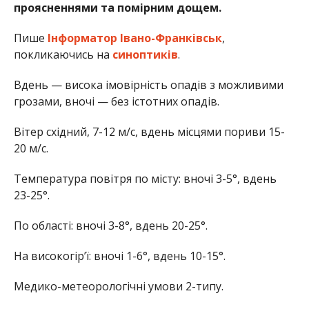
проясненнями та помірним дощем.
Пише
Інформатор Івано-Франківськ
,
покликаючись на
синоптиків
.
Вдень — висока імовірність опадів з можливими
грозами, вночі — без істотних опадів.
Вітер східний, 7-12 м/с, вдень місцями пориви 15-
20 м/с.
Температура повітря по місту: вночі 3-5°, вдень
23-25°.
По області: вночі 3-8°, вдень 20-25°.
На високогір’ї: вночі 1-6°, вдень 10-15°.
Медико-метеорологічні умови 2-типу.