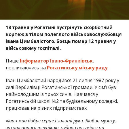
18 травня у Рогатині зустрінуть скорботний
кортеж з тілом полеглого військовослужбовця
Івана Цимбалістого. Боєць помер 12 травня у
військовому госпіталі.
Пише
Інформатор Івано-Франківськ
,
покликаючись на
Рогатинську міську раду
.
Іван Цимбалістий народився 21 липня 1987 року у
селі Вербилівці Рогатинської громади. У сім’ї був
наймолодшим із трьох синів. Навчався у
Рогатинській школі №2 та будівельному коледжі,
працював на різних підприємствах.
«
Іван мав добре серце і золоті руки. Любив музику,
захоплювався технікою, чудово розумівся на