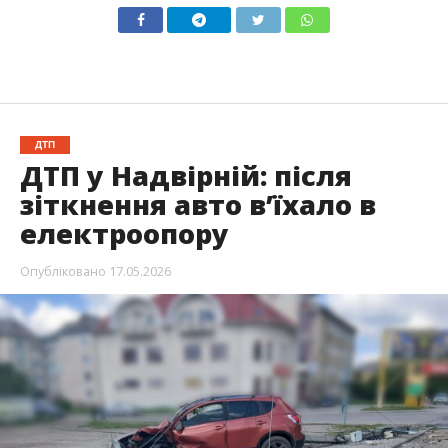
ДТП
ДТП у Надвірній: після
зіткнення авто в’їхало в
електроопору
Опубліковано
17.05.2026