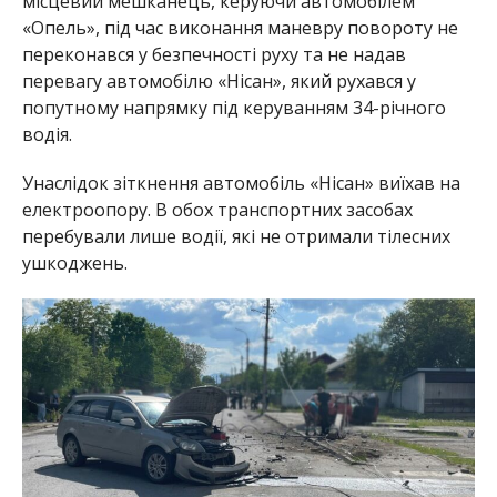
місцевий мешканець, керуючи автомобілем
«Опель», під час виконання маневру повороту не
переконався у безпечності руху та не надав
перевагу автомобілю «Нісан», який рухався у
попутному напрямку під керуванням 34-річного
водія.
Унаслідок зіткнення автомобіль «Нісан» виїхав на
електроопору. В обох транспортних засобах
перебували лише водії, які не отримали тілесних
ушкоджень.