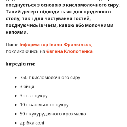
поєднується з основою з кисломолочного сиру.
Такий десерт підходить як для щоденного
столу, так і для частування гостей,
поєднуючись із чаєм, кавою або молочними
напоями.
Пише
Інформатор Івано-Франківськ,
покликаючись на
Євгена Клопотенка
.
Інгредієнти:
750 г кисломолочного сиру
3 яйця
3 ст. л. цукру
10 г ванільного цукру
50 г кукурудзяного крохмалю
дрібка солі