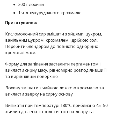
200 г лохини
1 ч. л. кукурудзяного крохмалю
Приготування:
Кисломолочний сир змішати з яйцями, цукром,
ванільним цукром, крохмалем і дрібкою солі.
Перебити блендером до повністю однорідної
кремової маси.
Форму для запікання застелити пергаментом і
викласти сирну масу, рівномірно розподіливши її
та вирівнявши поверхню.
Лохину змішати з чайною ложкою крохмалю та
викласти зверху на сирну основу.
Випікати при температурі 180°C приблизно 45–50
хвилин до легкого золотистого кольору та