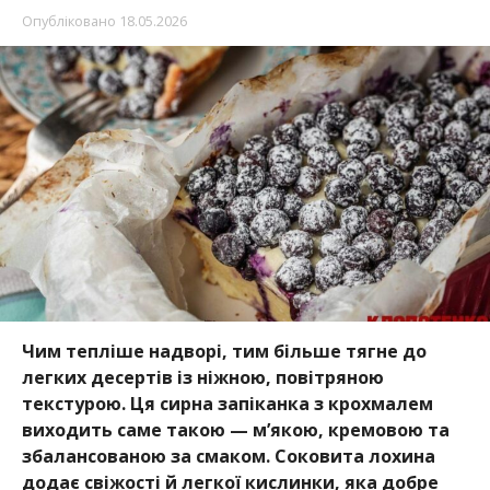
Опубліковано
18.05.2026
Чим тепліше надворі, тим більше тягне до
легких десертів із ніжною, повітряною
текстурою. Ця сирна запіканка з крохмалем
виходить саме такою — м’якою, кремовою та
збалансованою за смаком. Соковита лохина
додає свіжості й легкої кислинки, яка добре