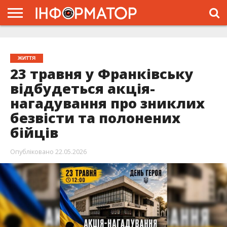
ГОЛОВНА
ЖИТТЯ
ВЛАДА
ГРОШІ
ТРЕШ
ТИСМЕНИЦЯ
НАДВІРНА
РОЗСЛІДУВАННЯ
АФІША
РЕКЛАМА
ПРО
ПРОЄКТ
ЖИТТЯ
23 травня у Франківську
відбудеться акція-
нагадування про зниклих
безвісти та полонених
бійців
Опубліковано
22.05.2026