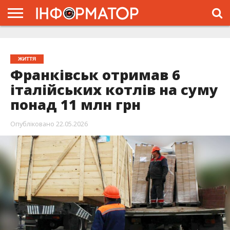
ГОЛОВНА
ЖИТТЯ
ВЛАДА
ГРОШІ
ТРЕШ
ТИСМЕНИЦЯ
НАДВІРНА
РОЗСЛІДУВАННЯ
АФІША
РЕКЛАМА
ПРО
ПРОЄКТ
ЖИТТЯ
Франківськ отримав 6
італійських котлів на суму
понад 11 млн грн
Опубліковано
22.05.2026