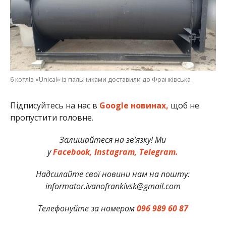
6 котлів «Unical» із пальниками доставили до Франківська
Підписуйтесь на нас в
Google новинах,
щоб не
пропустити головне.
Залишайтеся на зв’язку! Ми
у
Facebook,
Instagram,
Telegram.
Надсилайте свої новини нам на пошту:
informator.ivanofrankivsk@gmail.com
Телефонуйте за номером
096 989 60 87