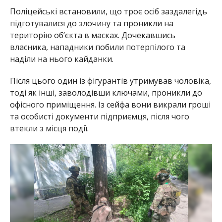
Поліцейські встановили, що троє осіб заздалегідь
підготувалися до злочину та проникли на
територію об’єкта в масках. Дочекавшись
власника, нападники побили потерпілого та
наділи на нього кайданки.
Після цього один із фігурантів утримував чоловіка,
тоді як інші, заволодівши ключами, проникли до
офісного приміщення. Із сейфа вони викрали гроші
та особисті документи підприємця, після чого
втекли з місця події.