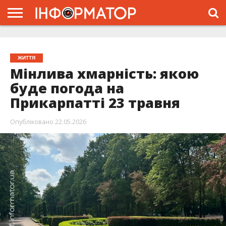
ГОЛОВНА
ЖИТТЯ
ВЛАДА
ГРОШІ
ТРЕШ
ТИСМЕНИЦЯ
НАДВІРНА
РОЗСЛІДУВАННЯ
АФІША
РЕКЛАМА
ПРО
ПРОЄКТ
ЖИТТЯ
Мінлива хмарність: якою
буде погода на
Прикарпатті 23 травня
Опубліковано
22.05.2026