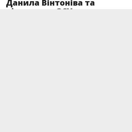
Данила Вінтоніва та
підтримки ЗСУ
Опубліковано
22.05.2026
У Калуші на площі Героїв відбувся благодійний
ярмарок із домашніми стравами української
кухні. Зібрані кошти спрямують на лікування