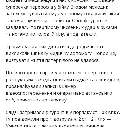
суперечка переросла у бійку. Згодом молодик
зателефонував своєму 25-річному товаришу, який
також долучився до побиття. Обоє фігурантів
завдавали потерпілому численних ударів руками
та ногами по голові й тілу, а тоді втекли.
Травмований зміг дістатися до родичів, і ті
викликали швидку медичну допомогу. Попри це,
врятувати життя потерпілого не вдалося.
Правоохоронці провели комплекс оперативно-
розшукових заходів: опитали свідків та очевидців,
проаналізували записи з камер
відеоспостереження й оперативно встановили
осіб, причетних до злочину.
Слідчі затримали фігурантів у порядку ст. 208 КпкУ.
Їм повідомили про підозру за ч. 2 ст. 121 КкУ —
Умисне тяжке тілесне ушкодження, вчинене