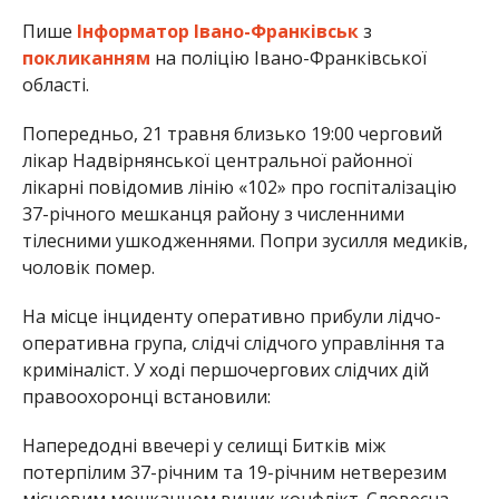
Пише
Інформатор Івано-Франківськ
з
покликанням
на поліцію Івано-Франківської
області.
Попередньо, 21 травня близько 19:00 черговий
лікар Надвірнянської центральної районної
лікарні повідомив лінію «102» про госпіталізацію
37-річного мешканця району з численними
тілесними ушкодженнями. Попри зусилля медиків,
чоловік помер.
На місце інциденту оперативно прибули лідчо-
оперативна група, слідчі слідчого управління та
криміналіст. У ході першочергових слідчих дій
правоохоронці встановили:
Напередодні ввечері у селищі Битків між
потерпілим 37-річним та 19-річним нетверезим
місцевим мешканцем виник конфлікт. Словесна