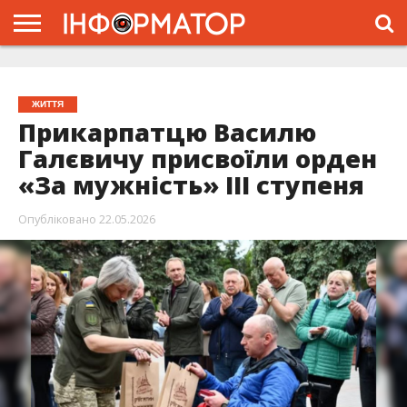
ГОЛОВНА
ЖИТТЯ
ВЛАДА
ГРОШІ
ТРЕШ
ТИСМЕНИЦЯ
НАДВІРНА
РОЗСЛІДУВАННЯ
АФІША
РЕКЛАМА
ПРО
ПРОЄКТ
ЖИТТЯ
Прикарпатцю Василю
Галєвичу присвоїли орден
«За мужність» III ступеня
Опубліковано
22.05.2026