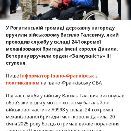
У Рогатинській громаді державну нагороду
вручили військовому Василю Галєвичу, який
проходив службу у складі 24-ї окремої
механізованої бригади імені короля Данила.
Ветерану вручили орден «За мужність» III
ступеня.
Пише
Інформатор Івано-Франківськ
з
покликанням
на Івано-Франківську ОВА.
Під час служби у війську Василь Галєвич виконував
обов’язки водія у мотопіхотному батальйоні
військової частини А0998 у складі 24-ї окремої
механізованої бригади імені короля Данила. 20
січня 2025 року боєць отримав важке поранення
території Часовоярської міської громади