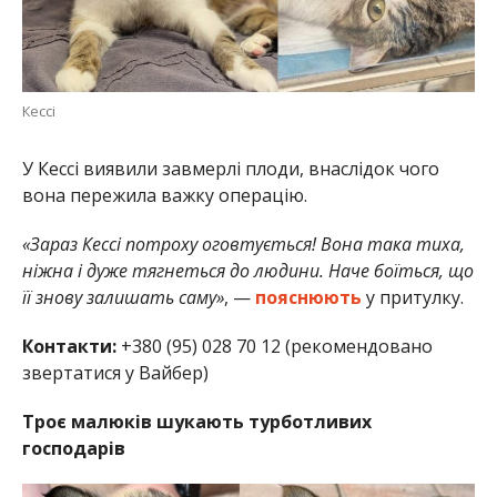
Кессі
У Кессі виявили завмерлі плоди, внаслідок чого
вона пережила важку операцію.
«Зараз Кессі потроху оговтується! Вона така тиха,
ніжна і дуже тягнеться до людини. Наче боїться, що
її знову залишать саму»
, —
пояснюють
у притулку.
Контакти:
+380 (95) 028 70 12 (рекомендовано
звертатися у Вайбер)
Троє малюків шукають турботливих
господарів