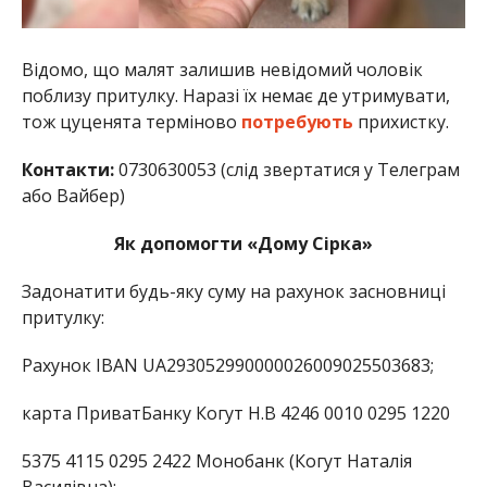
Відомо, що малят залишив невідомий чоловік
поблизу притулку. Наразі їх немає де утримувати,
тож цуценята терміново
потребують
прихистку.
Контакти:
0730630053 (слід звертатися у Телеграм
або Вайбер)
Як допомогти «Дому Сірка»
Задонатити будь-яку суму на рахунок засновниці
притулку:
Рахунок ІBAN UA293052990000026009025503683;
карта ПриватБанку Когут Н.В 4246 0010 0295 1220
5375 4115 0295 2422 Монобанк (Когут Наталія
Василівна);