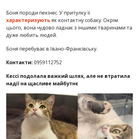
Боня породи пекінес. У притулку її
характеризують
як контактну собаку. Окрім
цього, вона чудово ладнає з іншими тваринами та
дуже любить людей.
Боня перебуває в Івано-Франківську.
Контакти:
0959112752
Кессі подолала важкий шлях, але не втратила
надії на щасливе майбутнє