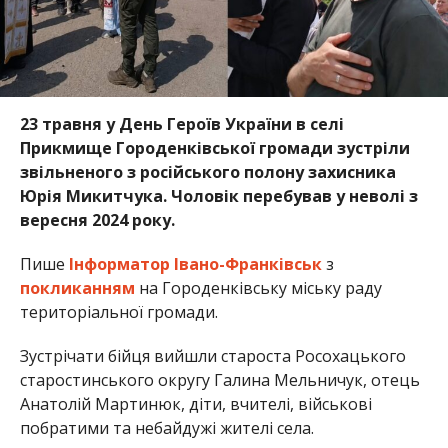
23 травня у День Героїв України в селі
Прикмище Городенківської громади зустріли
звільненого з російського полону захисника
Юрія Микитчука. Чоловік перебував у неволі з
вересня 2024 року.
Пише
Інформатор Івано-Франківськ
з
покликанням
на Городенківську міську раду
територіальної громади.
Зустрічати бійця вийшли староста Росохацького
старостинського округу Галина Мельничук, отець
Анатолій Мартинюк, діти, вчителі, військові
побратими та небайдужі жителі села.