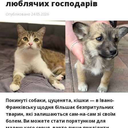
люблячих господарів
Опубліковано
24.05.2026
Покинуті собаки, цуценята, кішки — в Івано-
Франківську щодня більшає безпритульних
тварин, які залишаються сам-на-сам зі своїм
болем. Ви можете стати порятунком для
маленького серця, варто лише приділити