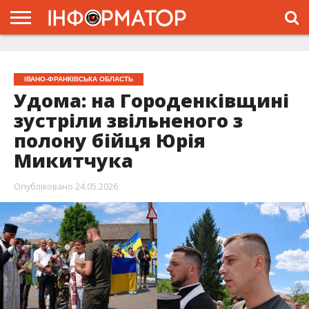
ГОЛОВНА
ЖИТТЯ
ВЛАДА
ГРОШІ
ТРЕШ
ТИСМЕНИЦЯ
НАДВІРНА
РОЗСЛІДУВАННЯ
АФІША
РЕКЛАМА
ПРО
ПРОЄКТ
ІВАНО-ФРАНКІВСЬКА ОБЛАСТЬ
Удома: на Городенківщині
зустріли звільненого з
полону бійця Юрія
Микитчука
Опубліковано
24.05.2026