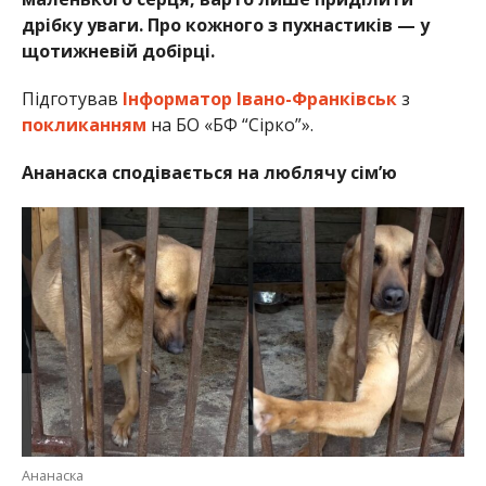
дрібку уваги. Про кожного з пухнастиків — у
щотижневій добірці.
Підготував
Інформатор Івано-Франківськ
з
покликанням
на БО «БФ “Сірко”».
Ананаска сподівається на люблячу сім’ю
Ананаска