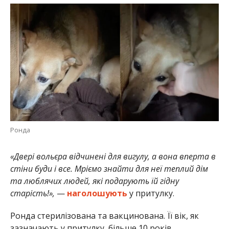
Ронда
«Двері вольєра відчинені для вигулу, а вона вперта в
стіни буди і все. Мріємо знайти для неї теплий дім
та люблячих людей, які подарують їй гідну
старість!»,
—
наголошують
у притулку.
Ронда стерилізована та вакцинована. Її вік, як
зазначають у притулку, більше 10 років.