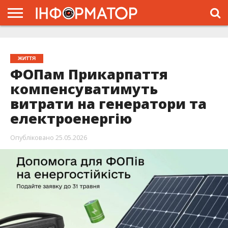
ГОЛОВНА
ЖИТТЯ
ВЛАДА
ГРОШІ
ТРЕШ
ТИСМЕНИЦЯ
НАДВІРНА
РОЗСЛІДУВАННЯ
АФІША
РЕКЛАМА
ПРО
ПРОЄКТ
ЖИТТЯ
ФОПам Прикарпаття
компенсуватимуть
витрати на генератори та
електроенергію
Опубліковано
25.05.2026