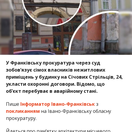
У Франківську прокуратура через суд
зобов’язує сімох власників нежитлових
приміщень у будинку на Січових Стрільців, 24,
укласти охоронні договори. Відомо, що
об’єкт
перебуває в аварійному стані.
Пише
Інформатор Івано-Франківськ
з
покликанням
на Івано-Франківську обласну
прокуратуру.
Йдеться про пам’ятку архітектури місцевого