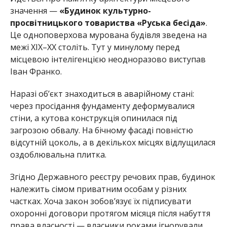
значення —
«Будинок культурно-
просвітницького товариства «Руська бесіда»
.
Це одноповерхова мурована будівля зведена на
межі XIX–XX століть. Тут у минулому перед
місцевою інтелігенцією неодноразово виступав
Іван Франко.
Наразі об’єкт знаходиться в аварійному стані:
через просідання фундаменту деформувалися
стіни, а кутова конструкція опинилася під
загрозою обвалу. На бічному фасаді повністю
відсутній цоколь, а в декількох місцях відлущилася
оздоблювальна плитка.
Згідно Державного реєстру речових прав, будинок
належить сімом приватним особам у різних
частках. Хоча закон зобов’язує їх підписувати
охоронні договори протягом місяця після набуття
права власності — власники роками ігнорували