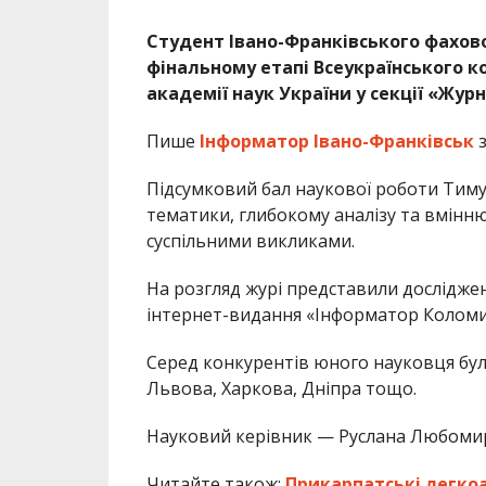
Студент Івано-Франківського фахово
фінальному етапі Всеукраїнського к
академії наук України у секції «Жур
Пише
Інформатор Івано-Франківськ
Підсумковий бал наукової роботи Тимур
тематики, глибокому аналізу та вмінню
суспільними викликами.
На розгляд журі представили досліджен
інтернет-видання «Інформатор Коломия
Серед конкурентів юного науковця бул
Львова, Харкова, Дніпра тощо.
Науковий керівник — Руслана Любомир
Читайте також:
Прикарпатські легко