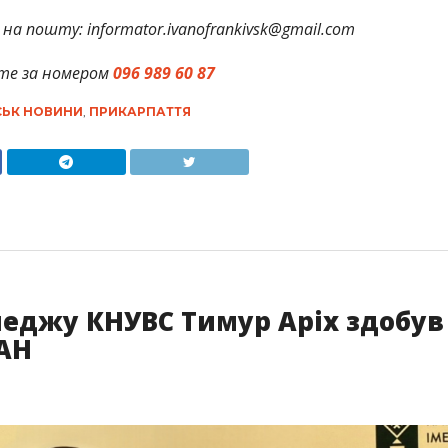
на пошту: informator.ivanofrankivsk@gmail.com
те за номером
096 989 60 87
СЬК НОВИНИ
,
ПРИКАРПАТТЯ
леджу КНУВС Тимур Аріх здобув
МАН