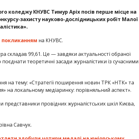
го коледжу КНУВС Тимур Аріх посів перше місце на
онкурсу-захисту науково-дослідницьких робіт Малої
налістика».
з
покликанням
на КНУВС.
а складав 99,61. Це — завдяки актуальності обраної
 поєднати теоретичні засади журналістики із сучасними
ня на тему: «Стратегії поширення новин ТРК «НТК» та
» на локальному медіаринку: порівняльний аспект».
и представники провідних журналістських шкіл Києва,
івна Савчук.
атлети здобули чотири медалі на юніорському