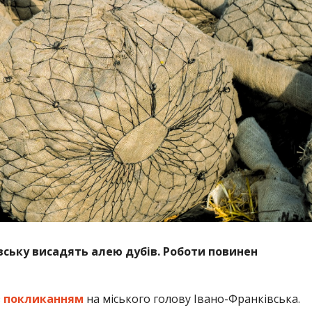
івську висадять алею дубів. Роботи повинен
з
покликанням
на міського голову Івано-Франківська.