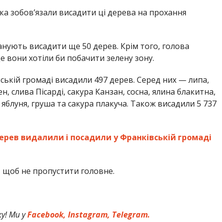
ка зобовʼязали висадити ці дерева на прохання
анують висадити ще 50 дерев. Крім того, голова
 вони хотіли би побачити зелену зону.
вській громаді висадили 497 дерев. Серед них — липа,
н, слива Пісарді, сакура Канзан, сосна, ялина блакитна,
, яблуня, груша та сакура плакуча. Також висадили 5 737
дерев видалили і посадили у Франківській громаді
,
щоб не пропустити головне.
у! Ми у
Facebook,
Instagram,
Telegram.