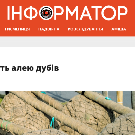
ТИСМЕНИЦЯ
НАДВІРНА
РОЗСЛІДУВАННЯ
АФІША
ть алею дубів