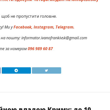
,
щоб не пропустити головне.
у! Ми у
Facebook,
Instagram,
Telegram.
на пошту: informator.ivanofrankivsk@gmail.com
те за номером
096 989 60 87
йною владою Криму: до 10