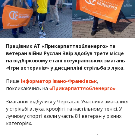
Працівник АТ «Прикарпаттяобленерго» та
ветеран війни Руслан Звір здобув третє місце
на відбірковому етапі всеукраїнських змагань
«Ігри ветеранів» у дисципліні стрільба з лука.
Пише
Інформатор Івано-Франківськ
,
покликаючись на
«Прикарпаттяобленерго»
.
Змагання відбулися у Черкасах. Учасники змагалися
у стрільбі з лука, кросфіті та настільному тенісі. У
лучному спорті взяли участь 81 ветеран у різних
категоріях.