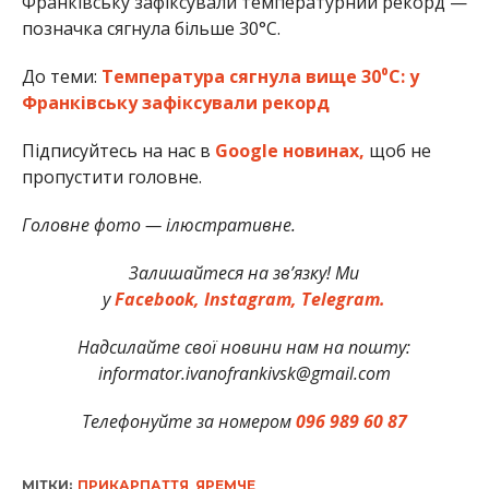
Франківську зафіксували температурний рекорд —
позначка сягнула більше 30°С.
До теми:
Температура сягнула вище 30⁰С: у
Франківську зафіксували рекорд
Підписуйтесь на нас в
Google новинах,
щоб не
пропустити головне.
Головне фото — ілюстративне.
Залишайтеся на зв’язку! Ми
у
Facebook,
Instagram,
Telegram.
Надсилайте свої новини нам на пошту:
informator.ivanofrankivsk@gmail.com
Телефонуйте за номером
096 989 60 87
МІТКИ:
ПРИКАРПАТТЯ
,
ЯРЕМЧЕ