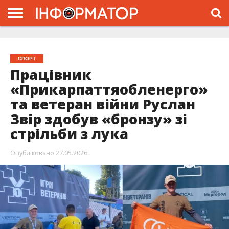
ГОЛОВНА
ЖИТТЯ
ВЛАДА
ГРОШІ
ТРЕШ
ТИСМЕНИЦЯ
НАДВІРНА
РОЗСЛІДУВАННЯ
АФІША
РЕКЛАМА
ПРО
ПРОЄКТ
СПОРТ
Працівник
«Прикарпаттяобленерго»
та ветеран війни Руслан
Звір здобув «бронзу» зі
стрільби з лука
Опубліковано
27.05.2026