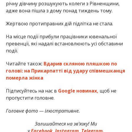
річну дівчину розшукують колеги з Рівненщини,
адже вона пішла з дому понад тиждень тому.
Жертвою протиправних дій підлітка не стала.
На місце події прибули працівники ювенальної
превенції, які надалі встановлюють усі обставини
події.
Читайте також:
Вдарив скляною пляшкою по
голові: на Прикарпатті від удару співмешканця
померла жінка
Підписуйтесь на нас в
Google новинах,
щоб не
пропустити головне.
Головне фото — ілюстративне.
Залишайтеся на зв’язку! Ми
у
Facebook,
Instagram,
Telegram.