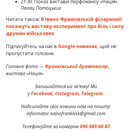
21:30. Показ вистави-перфомансу «Нація».
Палац Потоцьких
Читати також:
В Івано-Франківській філармонії
покажуть виставу-експеримент про біль і силу
дружин військових
Підписуйтесь на нас в
Google новинах,
щоб не
пропустити головне.
Головне фото —
Франківський драмтеатр
,
вистава «Нація».
Залишайтеся на зв’язку! Ми
у
Facebook,
Instagram,
Telegram.
Надсилайте свої новини нам на пошту:
informator.ivanofrankivsk@gmail.com
Телефонуйте за номером
096 989 60 87