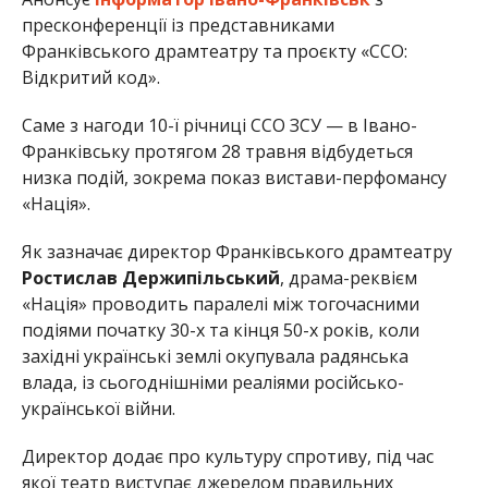
пресконференції із представниками
Франківського драмтеатру та проєкту «ССО:
Відкритий код».
Саме з нагоди 10-ї річниці ССО ЗСУ — в Івано-
Франківську протягом 28 травня відбудеться
низка подій, зокрема показ вистави-перфомансу
«Нація».
Як зазначає директор Франківського драмтеатру
Ростислав Держипільський
, драма-реквієм
«Нація» проводить паралелі між тогочасними
подіями початку 30-х та кінця 50-х років, коли
західні українські землі окупувала радянська
влада, із сьогоднішніми реаліями російсько-
української війни.
Директор додає про культуру спротиву, під час
якої театр виступає джерелом правильних