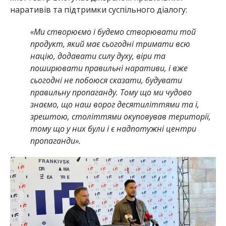
наративів та підтримки суспільного діалогу:
«Ми створюємо і будемо створювати той
продукт, який має сьогодні тримати всю
націю, додавати силу духу, віри та
поширювати правильні наративи, і вже
сьогодні не побоюся сказати, будувати
правильну пропаганду. Тому що ми чудово
знаємо, що наш ворог десятиліттями та і,
зрештою, століттями окуповував території,
тому що у них були і є надпотужні центри
пропаганди».