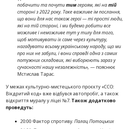
побачити та почути
тим
героям, які на
тій
стороні з 2022 року. Таке важливе їм послання,
що вони для нас також герої — ті прості люди,
які на тій стороні, і ми будемо робити все
можливе і неможливе тут у тилу для того,
щоб мотивувати їх саме через культуру,
нагадувати всьому українському народу, що ми
про них не забули, і вони справді одна з самих
потужних складових, які виборюють зараз у
сучасності нашу незалежність»,
— пояснює
Мстислав Тарас.
У межах культурно-мистецького проєкту «ССО:
Вікдритий код» вже відбувся автопробіг, а також
відкриття муралу у ліцеї №7.
Також додатково
проведуть:
20:00 Фактор спротиву.
Палац Потоцьких