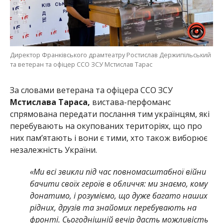
Директор Франківського драмтеатру Ростислав Держипільський
та ветеран та офіцер ССО ЗСУ Мстислав Тарас
За словами ветерана та офіцера ССО ЗСУ
Мстислава Тараса,
вистава-перфоманс
спрямована передати послання тим українцям, які
перебувають на окупованих територіях, що про
них пам’ятають і вони є тими, хто також виборює
незалежність України.
«Ми всі звикли під час повномасштабної війни
бачити своїх героїв в обличчя: ми знаємо, кому
донатимо, і розуміємо, що дуже багато наших
рідних, друзів та знайомих перебувають на
фронті.
Сьогоднішній вечір дасть можливість