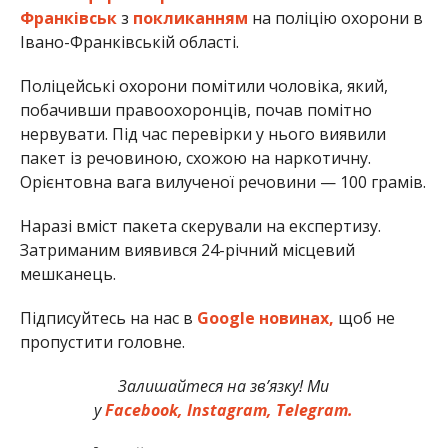
Франківськ
з
покликанням
на п
оліцію охорони в
Івано-Франківській області
.
Поліцейські охорони помітили чоловіка, який,
побачивши правоохоронців, почав помітно
нервувати. Під час перевірки у нього виявили
пакет із речовиною, схожою на наркотичну.
Орієнтовна вага вилученої речовини — 100 грамів.
Наразі вміст пакета скерували на експертизу.
Затриманим виявився 24-річний місцевий
мешканець.
Підписуйтесь на нас в
Google новинах,
щоб не
пропустити головне.
Залишайтеся на зв’язку! Ми
у
Facebook,
Instagram,
Telegram.