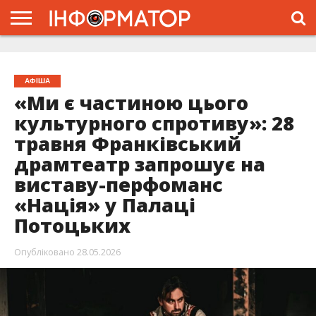
ГОЛОВНА
ЖИТТЯ
ВЛАДА
ГРОШІ
ТРЕШ
ТИСМЕНИЦЯ
НАДВІРНА
РОЗСЛІДУВАННЯ
АФІША
РЕКЛАМА
ПРО
ПРОЄКТ
АФІША
«Ми є частиною цього
культурного спротиву»: 28
травня Франківський
драмтеатр запрошує на
виставу-перфоманс
«Нація» у Палаці
Потоцьких
Опубліковано
28.05.2026