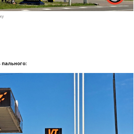
ку
 пального: