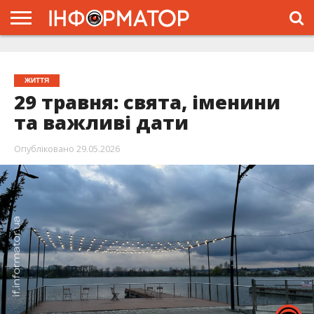
ГОЛОВНА
ЖИТТЯ
ВЛАДА
ГРОШІ
ТРЕШ
ТИСМЕНИЦЯ
НАДВІРНА
РОЗСЛІДУВАННЯ
АФІША
РЕКЛАМА
ПРО
ПРОЄКТ
ЖИТТЯ
29 травня: свята, іменини
та важливі дати
Опубліковано
29.05.2026