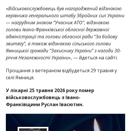
«
Військовослужбовець був нагороджений відзнакою
керівника генерального штабу Збройних сил України
— нагрудним знаком “Учасник АТО”, відзнакою
голови Івано-Франківської обласної державної
адміністрації та голови обласної ради “За бойову
звитягу”, а також відзнакою сільського голови
Ямницької громади “Захиснику України” з нагоди 30-
річчя Незалежності України
», — йдеться на сайті.
Прощання з ветераном відбудеться 29 травня у
селі Ямниця.
У лікарні 25 травня 2026 року помер
військовослужбовець з Івано-
Франківщини Руслан Івасютин.