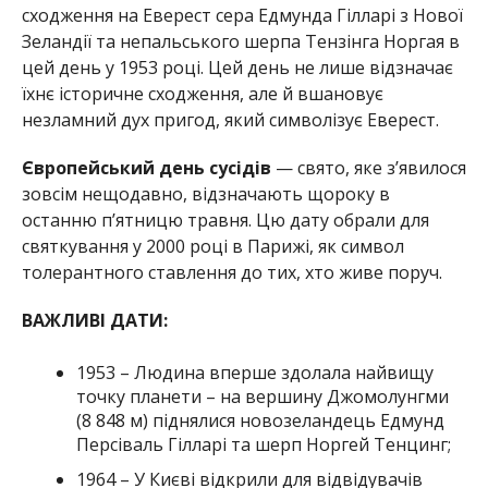
сходження на Еверест сера Едмунда Гілларі з Нової
Зеландії та непальського шерпа Тензінга Норгая в
цей день у 1953 році. Цей день не лише відзначає
їхнє історичне сходження, але й вшановує
незламний дух пригод, який символізує Еверест.
Європейський день сусідів
— свято, яке з’явилося
зовсім нещодавно, відзначають щороку в
останню п’ятницю травня. Цю дату обрали для
святкування у 2000 році в Парижі, як символ
толерантного ставлення до тих, хто живе поруч.
ВАЖЛИВІ ДАТИ:
1953 – Людина вперше здолала найвищу
точку планети – на вершину Джомолунгми
(8 848 м) піднялися новозеландець Едмунд
Персіваль Гілларі та шерп Норгей Тенцинг;
1964 – У Києві відкрили для відвідувачів