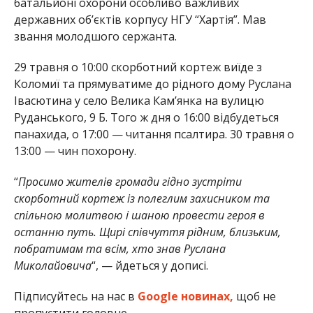
батальйоні охорони особливо важливих
державних об’єктів корпусу НГУ “Хартія”. Мав
звання молодшого сержанта.
29 травня о 10:00 скорботний кортеж виїде з
Коломиї та прямуватиме до рідного дому Руслана
Івасютина у село Велика Камʼянка на вулицю
Руданського, 9 Б. Того ж дня о 16:00 відбудеться
панахида, о 17:00 — читання псалтира. 30 травня о
13:00 — чин похорону.
“
Просимо жителів громади гідно зустріти
скорботний кортеж із полеглим захисником та
спільною молитвою і шаною провести героя в
останню путь. Щирі співчуття рідним, близьким,
побратимам та всім, хто знав Руслана
Миколайовича
“, — йдеться у дописі.
Підписуйтесь на нас в
Google новинах,
щоб не
пропустити головне.