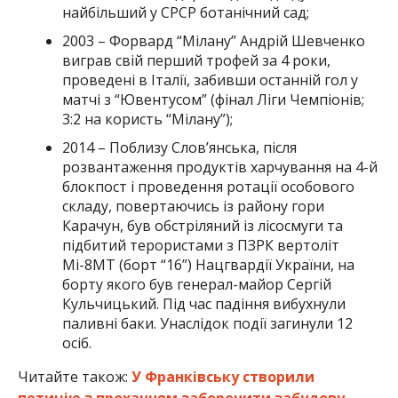
найбільший у СРСР ботанічний сад;
2003 – Форвард “Мілану” Андрій Шевченко
виграв свій перший трофей за 4 роки,
проведені в Італії, забивши останній гол у
матчі з “Ювентусом” (фінал Ліги Чемпіонів;
3:2 на користь “Мілану”);
2014 – Поблизу Слов’янська, після
розвантаження продуктів харчування на 4-й
блокпост і проведення ротації особового
складу, повертаючись із району гори
Карачун, був обстріляний із лісосмуги та
підбитий терористами з ПЗРК вертоліт
Мі-8МТ (борт “16”) Нацгвардії України, на
борту якого був генерал-майор Сергій
Кульчицький. Під час падіння вибухнули
паливні баки. Унаслідок події загинули 12
осіб.
Читайте також:
У Франківську створили
петицію з проханням заборонити забудову