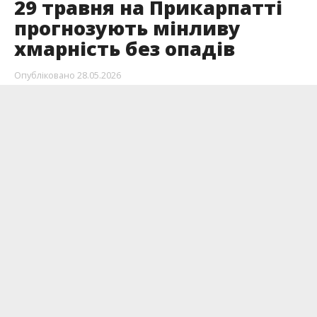
29 травня на Прикарпатті
прогнозують мінливу
хмарність без опадів
Опубліковано
28.05.2026
29 травня по Івано-Франківську та області
синоптики прогнозують: мінливу хмарність,