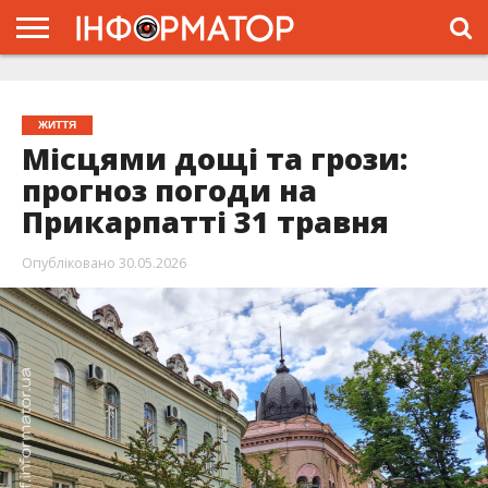
ГОЛОВНА
ЖИТТЯ
ВЛАДА
ГРОШІ
ТРЕШ
ТИСМЕНИЦЯ
НАДВІРНА
РОЗСЛІДУВАННЯ
АФІША
РЕКЛАМА
ПРО
ПРОЄКТ
ЖИТТЯ
Місцями дощі та грози:
прогноз погоди на
Прикарпатті 31 травня
Опубліковано
30.05.2026