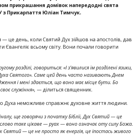
ном прикрашання домівок напередодні свята
 з Прикарпаття Юліан Тимчук.
— це день, коли Святий Дух зійшов на апостолів, дав
ати Євангеліє всьому світу. Вони почали говорити
угому розділі, говориться: «І з’явилися їм розділені язики,
і Духа Святого». Саме цей день часто називають Днем
ення і мені здається, що воно має місце бути. Бо
своє служіння»,
— ділиться священник.
того Духа неможливе справжнє духовне життя людини.
іналу, ще говорячи з початку Біблії, Дух Святий — це
є слово таке цікаве — руах — воно означає оту силу Божа.
х Святий — це не просто як енергія, це іпостась живого