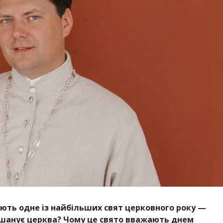
чають одне із найбільших свят церковного року —
ї шанує церква? Чому це свято вважають днем