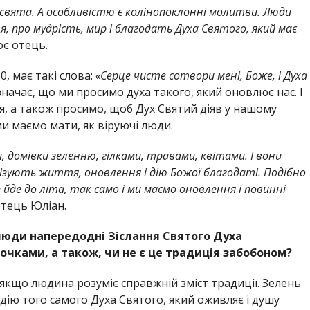
о свята. А особливістю є колінопоклонні молитви. Люди
, про мудрість, мир і благодать Духа Святого, який має
є отець.
, має такі слова:
«Серце чисте сотвори мені, Боже, і Духа
значає, що ми просимо духа такого, який оновлює нас. І
я, а також просимо, щоб Дух Святий діяв у нашому
ми маємо мати, як віруючі люди.
 домівки зеленню, гілками, травами, квітами. І вони
ізують життя, оновлення і дію Божої благодаті. Подібно
 йде до літа, так само і ми маємо оновлення і повинні
тець Юліан.
люди напередодні Зіслання Святого Духа
чками, а також, чи не є це традиція забобоном?
якщо людина розуміє справжній зміст традиції. Зелень
дію того самого Духа Святого, який оживляє і душу