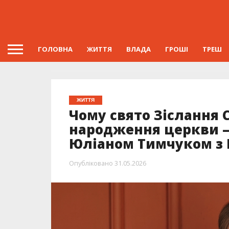
ГОЛОВНА
ЖИТТЯ
ВЛАДА
ГРОШІ
ТРЕШ
ЖИТТЯ
Чому свято Зіслання 
народження церкви —
Юліаном Тимчуком з
Опубліковано
31.05.2026