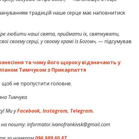
шануванням традицій наше серце має наповнитися
бре любити наші свята, приймати їх, святкувати,
ої своєму серці, у своєму храмі із Богом»,
— підсумував
ознесіння та чому його щороку відзначають у
Юліаном Тимчуком з Прикарпаття
,
щоб не пропустити головне.
ана Тимчука
у! Ми у
Facebook,
Instagram,
Telegram.
на пошту: informator.ivanofrankivsk@gmail.com
те за номером
096 989 60 87