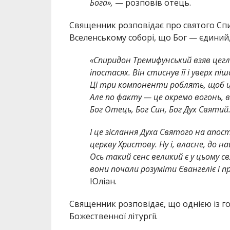
Бога»,
— розповів отець.
Священник розповідає про святого Сп
Вселенському соборі, що Бог — єдиний, 
«Спиридон Тремифунський взяв цегли
іпостасях. Він стиснув її і уверх пі
Ці три компоненти роблять, щоб це
Але по факту — це окремо вогонь, во
Бог Отець, Бог Син, Бог Дух Святий
І це зіслання Духа Святого на апо
церкву Христову. Ну і, власне, до н
Ось такий сенс великий є у цьому с
вони почали розуміти Євангеліє і п
Юліан.
Священник розповідає, що однією із г
Божественної літургії.