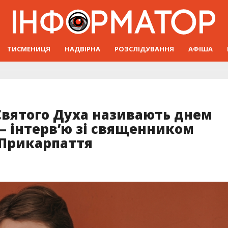
ТИСМЕНИЦЯ
НАДВІРНА
РОЗСЛІДУВАННЯ
АФІША
Святого Духа називають днем
 інтервʼю зі священником
 Прикарпаття