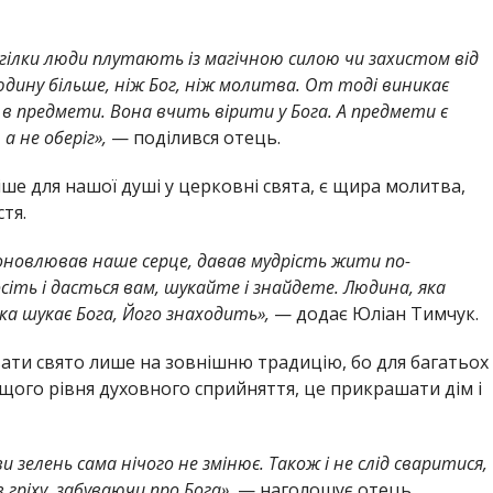
гілки люди плутають із магічною силою чи захистом від
юдину більше, ніж Бог, ніж молитва. От тоді виникає
 в предмети. Вона вчить вірити у Бога. А предмети є
а не оберіг»,
— поділився отець.
е для нашої душі у церковні свята, є щира молитва,
тя.
оновлював наше серце, давав мудрість жити по-
сіть і дасться вам, шукайте і знайдете. Людина, яка
ка шукає Бога, Його знаходить»,
— додає Юліан Тимчук.
ати свято лише на зовнішню традицію, бо для багатьох
щого рівня духовного сприйняття, це прикрашати дім і
и зелень сама нічого не змінює. Також і не слід сваритися,
гріху, забуваючи про Бога»,
— наголошує отець.