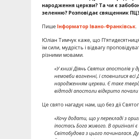
народження церкви? Та чи є забобо
зеленню? Розповідає священник ПЦУ
Пише
Інформатор Івано-Франківськ
.
Юліан Тимчук каже, що П’ятидесятниця 
їм сили, мудрість і відвагу проповідув
різними мовами.
«У книзі Діянь Святих апостолів у др
немовби вогненні, і сповнилися вс
народженням церкви. Є таке твердж
відтоді апостоли відкрито почали 
Це свято нагадує нам, що без дії Свя
«Хочу додати, що у перекладі з ориг
іпостась Бога живого. В оригіналі 
Світобудова з цього починалася. Ду