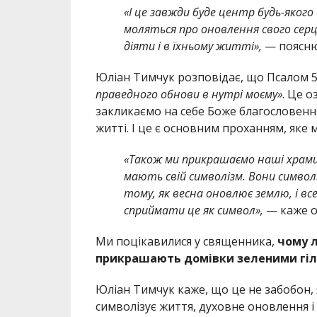
«І це завжди буде центр будь-яког
моляться про оновлення свого серця
діяти і в їхньому житті»,
— поясню
Юліан Тимчук розповідає, що Псалом 50
праведного обнови в нутрі моєму»
. Це о
закликаємо на себе Боже благословенн
житті. І це є основним проханням, яке 
«Також ми прикрашаємо наші храми,
мають свій символізм. Вони символ
тому, як весна оновлює землю, і все
сприймати це як символ»,
— каже о
Ми поцікавилися у священника,
чому 
прикрашають домівки зеленими гіло
Юліан Тимчук каже, що це не забобон, 
символізує життя, духовне оновлення і 