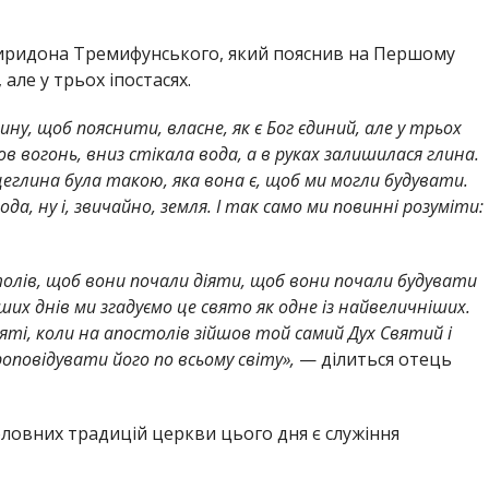
иридона Тремифунського, який пояснив на Першому
але у трьох іпостасях.
ну, щоб пояснити, власне, як є Бог єдиний, але у трьох
шов вогонь, вниз стікала вода, а в руках залишилася глина.
глина була такою, яка вона є, щоб ми могли будувати.
да, ну і, звичайно, земля. І так само ми повинні розуміти:
.
столів, щоб вони почали діяти, щоб вони почали будувати
аших днів ми згадуємо це свято як одне із найвеличніших.
вяті, коли на апостолів зійшов той самий Дух Святий і
роповідувати його по всьому світу»,
— ділиться отець
оловних традицій церкви цього дня є служіння