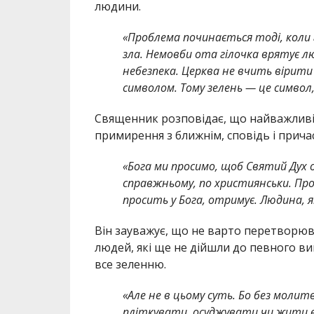
людини.
«Проблема починається тоді, коли 
зла. Немовби ота гілочка врятує л
небезпека. Церква не вчить вірити
символом. Тому зелень — це символ, 
Священник розповідає, що найважливіш
примирення з ближнім, сповідь і причас
«Бога ми просимо, щоб Святий Дух 
справжньому, по християнськи. Про
просить у Бога, отримує. Людина, я
Він зауважує, що не варто перетворюв
людей, які ще не дійшли до певного ви
все зеленню.
«Але не в цьому суть. Бо без молитв
пліткувати, осуджувати чи жити в 