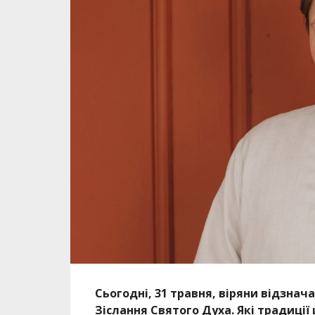
Сьогодні, 31 травня, віряни відзна
Зіслання Святого Духа. Які традиці