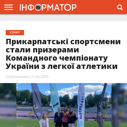
ГОЛОВНА
ЖИТТЯ
ВЛАДА
ГРОШІ
ТРЕШ
ТИСМЕНИЦЯ
НАДВІРНА
РОЗСЛІДУВАННЯ
АФІША
РЕКЛАМА
ПРО
ПРОЄКТ
СПОРТ
Прикарпатські спортсмени
стали призерами
Командного чемпіонату
України з легкої атлетики
Опубліковано
31.05.2026