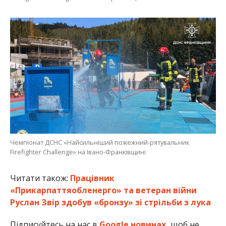
Чемпіонат ДСНС «Найсильніший пожежний-рятувальник
Firefighter Challenge» на Івано-Франківщині
Читати також:
Працівник
«Прикарпаттяобленерго» та ветеран війни
Руслан Звір здобув «бронзу» зі стрільби з лука
Підписуйтесь на нас в
Google новинах,
щоб не