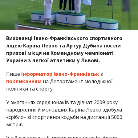
Вихованці Івано-Франківського спортивного
ліцею Каріна Левко та Артур Дубина посіли
призові місця на Командному чемпіонаті
України з легкої атлетики у Львові.
Пише
Інформатор Івано-Франківськ
з
покликанням
на Департамент молодіжної
політики та спорту.
У змаганнях серед юнаків та дівчат 2009 року
народження й молодших Каріна Левко здобула
«срібло» зі спортивної ходьби на дистанції 5000
метрів.
У тій же дистанції, проте серед юнаків, Артур