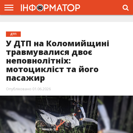
ГОЛОВНА
ЖИТТЯ
ВЛАДА
ГРОШІ
ТРЕШ
ТИСМЕНИЦЯ
НАДВІРНА
РОЗСЛІДУВАННЯ
АФІША
РЕКЛАМА
ПРО
ПРОЄКТ
ДТП
У ДТП на Коломийщині
травмувалися двоє
неповнолітніх:
мотоцикліст та його
пасажир
Опубліковано
01.06.2026