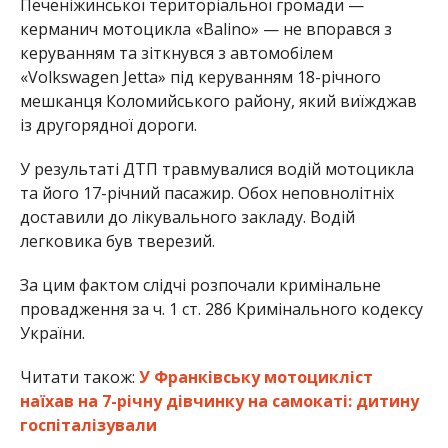
Печеніжинської територіальної громади —
керманич мотоцикла «Balino» — не впорався з
керуванням та зіткнувся з автомобілем
«Volkswagen Jetta» під керуванням 18-річного
мешканця Коломийського району, який виїжджав
із другорядної дороги.
У результаті ДТП травмувалися водій мотоцикла
та його 17-річний пасажир. Обох неповнолітніх
доставили до лікувального закладу. Водій
легковика був тверезий.
За цим фактом слідчі розпочали кримінальне
провадження за ч. 1 ст. 286 Кримінального кодексу
України.
Читати також:
У Франківську мотоцикліст
наїхав на 7-річну дівчинку на самокаті: дитину
госпіталізували