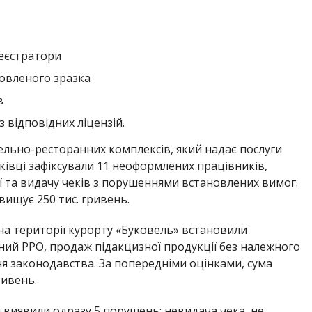
еєстратори
новленого зразка
в
 відповідних ліцензій.
ельно-ресторанних комплексів, який надає послуги
ківці зафіксували 11 неоформлених працівників,
ї та видачу чеків з порушеннями встановлених вимог.
ищує 250 тис. гривень.
 на території курорту «Буковель» встановили
ний РРО, продаж підакцизної продукції без належного
ня законодавства. За попередніми оцінками, сума
ривень.
 виявили одразу 5 порушень: невидача чека, не