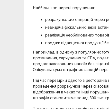
Найбільш поширені порушення:
розрахункових операцій через р
невидача фіскальних чеків вста
реалізація необлікованих товарі
продаж підакцизної продукції без
Наприклад, в одному з популярних гот
проживання, харчування та СПА, подат
продаж алкогольних напоїв без ліцензі
Очікувана сума штрафних санкцій перев
Під час перевірки одного з ресторанів
проведення розрахунків через скасова
відображення в чеках та інші порушен
штрафів становитиме понад 300 тис. г
Також в одному з магазинів податківці