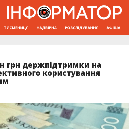
ТИСМЕНИЦЯ
НАДВІРНА
РОЗСЛІДУВАННЯ
АФІША
лн грн держпідтримки на
ективного користування
ям