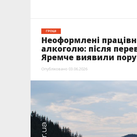
ГРОШІ
Неоформлені працівн
алкоголю: після перев
Яремче виявили пор
Опубліковано
03.06.2026