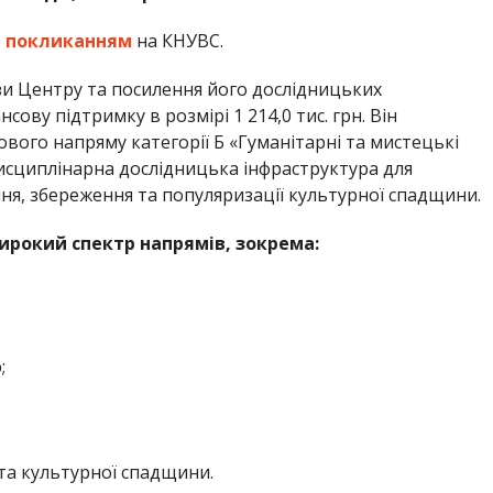
з
покликанням
на КНУВС.
зи Центру та посилення його дослідницьких
ову підтримку в розмірі 1 214,0 тис. грн. Він
вого напряму категорії Б «Гуманітарні та мистецькі
дисциплінарна дослідницька інфраструктура для
я, збереження та популяризації культурної спадщини.
рокий спектр напрямів, зокрема:
;
та культурної спадщини.