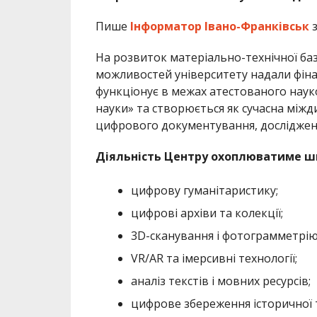
Пише
Інформатор Івано-Франківськ
На розвиток матеріально-технічної ба
можливостей університету надали фінанс
функціонує в межах атестованого науко
науки» та створюється як сучасна між
цифрового документування, дослідженн
Діяльність Центру охоплюватиме ши
цифрову гуманітаристику;
цифрові архіви та колекції;
3D-сканування і фотограмметрію
VR/AR та імерсивні технології;
аналіз текстів і мовних ресурсів;
цифрове збереження історичної 