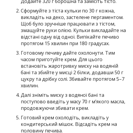
Додайте 320 г борошна та замісіть тісто.
Сформуйте з тіста кульки по 30 г кожна,
викладіть на деко, застелене пергаментом.
Щоб було зручніше працювати з тістом,
змащуйте руки олією. Кульки викладайте на
відстані одну від одної. Випікайте печиво
протягом 15 хвилин при 180 градусах.
Готовому печиву дайте охолонути. Тим
часом приготуйте крем. Для цього
встановіть жаротривку миску на водяній
бані та збийте у мисці 2 білки, додавши 50 г
цукру та дрібку солі. Збивайте протягом 5–7
хвилин.
Далі зніміть миску з водяної бані та
поступово введіть у масу 70 г мʼякого масла,
продовжуючи збивати крем.
Готовий крем охолодіть, викладіть у
кондитерський мішок. Відсадіть крем на
половину печива.