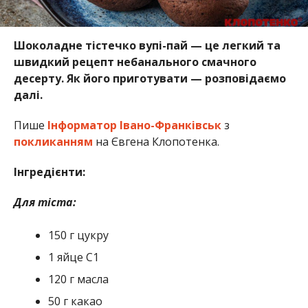
Шоколадне тістечко вупі-пай — це легкий та
швидкий рецепт небанального смачного
десерту. Як його приготувати — розповідаємо
далі.
Пише
Інформатор Івано-Франківськ
з
покликанням
на Євгена Клопотенка.
Інгредієнти:
Для тіста:
150 г цукру
1 яйце С1
120 г масла
50 г какао