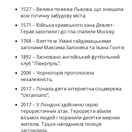
1527 – Велика пожежа Львова, що знищила
всю готичну забудову міста;
1571 – Війська кримського хана Девлет-
Герая захопили і до тла спалили Москву;
1768 – Взяття м. Умані гайдамацькими
загонами Максима Залізняка та Івана Гонти;
1892 – Засновано англійський футбольний
клуб “Ліверпуль”;
2006 – Чорногорія проголосила
незалежність;
2017 – Почала діяти інтернетна соцмережа
“Ukrainians”;
2017 – У Лондоні здійснено серію
терористичних атак. Терористи вбили
вісьмох людей і поранили десятки мирних
жителів. Трьох нападників поліція
застрелила.