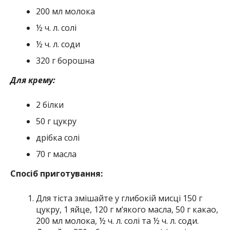
200 мл молока
½ ч. л. солі
½ ч. л. соди
320 г борошна
Для крему:
2 білки
50 г цукру
дрібка солі
70 г масла
Спосіб приготування:
Для тіста змішайте у глибокій мисці 150 г
цукру, 1 яйце, 120 г мʼякого масла, 50 г какао,
200 мл молока, ½ ч. л. солі та ½ ч. л. соди.