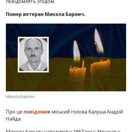
повідомлять згодом.
Помер ветеран Микола Барнич.
Микола Барнич
Про це
повідомив
міський голова Калуша Андрій
Найда.
Микола Барнич народився у 1967 році. Мешкав у