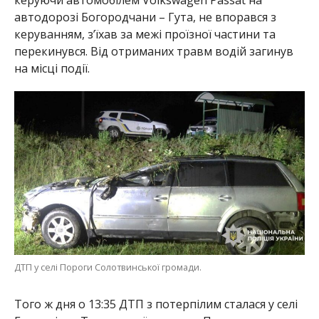
автодорозі Богородчани – Гута, не впорався з
керуванням, з’їхав за межі проїзної частини та
перекинувся. Від отриманих травм водій загинув
на місці події.
ДТП у селі Пороги Солотвинської громади.
Того ж дня о 13:35 ДТП з потерпілим сталася у селі