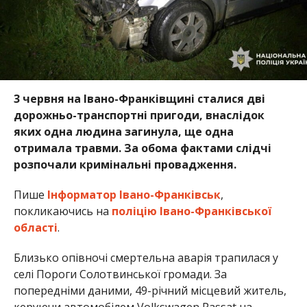
3 червня на Івано-Франківщині сталися дві
дорожньо-транспортні пригоди, внаслідок
яких одна людина загинула, ще одна
отримала травми. За обома фактами слідчі
розпочали кримінальні провадження.
Пише
Інформатор Івано-Франківськ
,
покликаючись на
поліцію Івано-Франківської
області
.
Близько опівночі смертельна аварія трапилася у
селі Пороги Солотвинської громади. За
попередніми даними, 49-річний місцевий житель,
керуючи автомобілем Volkswagen Passat на