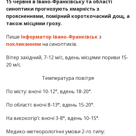
15 червня в Івано-Франківську та області
синоптики прогнозують хмарність з
проясненнями, помірний короткочасний дощ,
а
також
місцями грозу.
Пише
Інформатор Івано-Франківськ
з
покликанням
на синоптиків.
Вітер західний, 7-12 м/с, вдень місцями пориви 15-
20 м/с.
Температура повітря
По місту: вночі 10-12°, вдень 18-20°.
По області: вночі 8-13°, вдень 15-20°.
На високогір’ї: вночі 3-8°, вдень 10-15°.
Медико-метеорологічні умови 2-го типу;