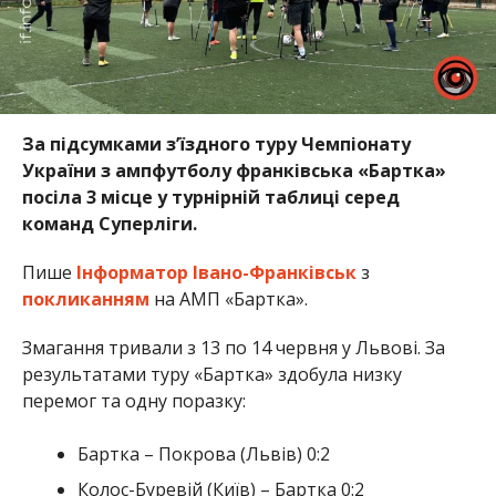
За підсумками зʼїздного туру Чемпіонату
України з ампфутболу франківська «Бартка»
посіла 3 місце у турнірній таблиці серед
команд Суперліги.
Пише
Інформатор Івано-Франківськ
з
покликанням
на АМП «Бартка».
Змагання тривали з 13 по 14 червня у Львові. За
результатами туру «Бартка» здобула низку
перемог та одну поразку:
Бартка – Покрова (Львів) 0:2
Колос-Буревій (Київ) – Бартка 0:2