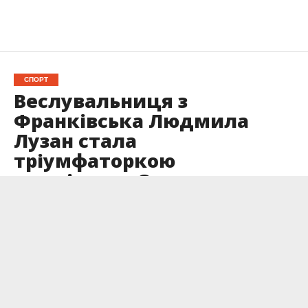
СПОРТ
Веслувальниця з
Франківська Людмила
Лузан стала
тріумфаторкою
чемпіонату Європи на
дистанції 500 метрів
Опубліковано
14.06.2026