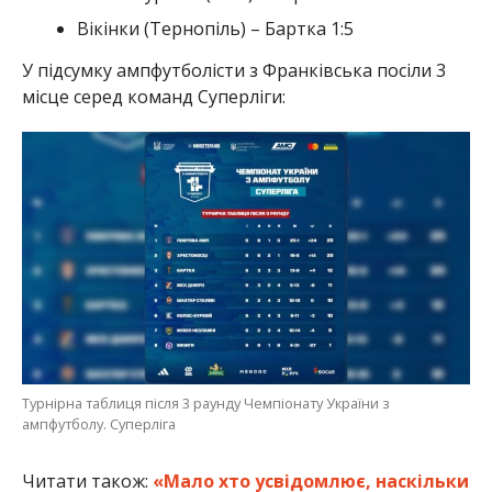
Вікінки (Тернопіль) – Бартка 1:5
У підсумку ампфутболісти з Франківська посіли 3
місце серед команд Суперліги:
Турнірна таблиця після 3 раунду Чемпіонату України з
ампфутболу. Суперліга
Читати також:
«Мало хто усвідомлює, наскільки