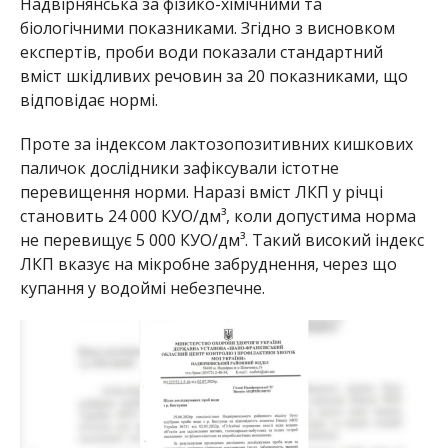
Надвірнянська за фізико-хімічними та
біологічними показниками. Згідно з висновком
експертів, проби води показали стандартний
вміст шкідливих речовин за 20 показниками, що
відповідає нормі.
Проте за індексом лактозопозитивних кишкових
паличок дослідники зафіксували істотне
перевищення норми. Наразі вміст ЛКП у річці
становить 24 000 КУО/дм³, коли допустима норма
не перевищує 5 000 КУО/дм³. Такий високий індекс
ЛКП вказує на мікробне забруднення, через що
купання у водоймі небезпечне.