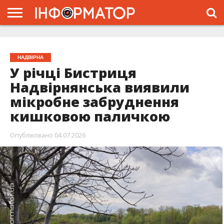
ГОЛОВНА
ЖИТТЯ
ВЛАДА
ГРОШІ
ТРЕШ
ТИСМЕНИЦЯ
НАДВІРНА
РОЗСЛІДУВАННЯ
АФІША
РЕКЛАМА
ПРО
ПРОЄКТ
НАДВІРНА
У річці Бистриця
Надвірнянська виявили
мікробне забруднення
кишковою паличкою
Опубліковано
04.07.2026