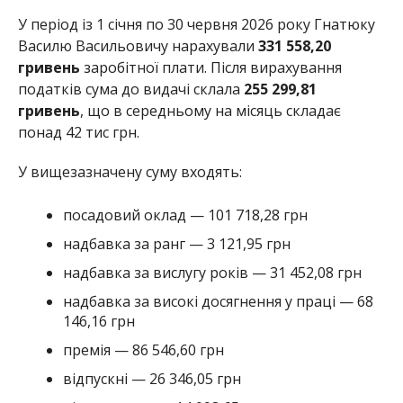
У період із 1 січня по 30 червня 2026 року Гнатюку
Василю Васильовичу нарахували
331 558,20
гривень
заробітної плати. Після вирахування
податків сума до видачі склала
255 299,81
гривень
, що в середньому на місяць складає
понад 42 тис грн.
У вищезазначену суму входять:
посадовий оклад — 101 718,28 грн
надбавка за ранг — 3 121,95 грн
надбавка за вислугу років — 31 452,08 грн
надбавка за високі досягнення у праці — 68
146,16 грн
премія — 86 546,60 грн
відпускні — 26 346,05 грн