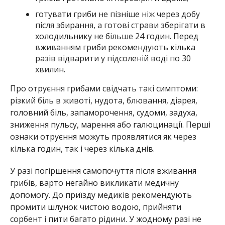
готувати гриби не пізніше ніж через добу
після збирання, а готові страви зберігати в
холодильнику не більше 24 годин. Перед
вживанням гриби рекомендують кілька
разів відварити у підсоленій воді по 30
хвилин.
Про отруєння грибами свідчать такі симптоми:
різкий біль в животі, нудота, блювання, діарея,
головний біль, запаморочення, судоми, задуха,
зниження пульсу, марення або галюцинації. Перші
ознаки отруєння можуть проявлятися як через
кілька годин, так і через кілька днів.
У разі погіршення самопочуття після вживання
грибів, варто негайно викликати медичну
допомогу. До приїзду медиків рекомендують
промити шлунок чистою водою, прийняти
сорбент і пити багато рідини. У жодному разі не