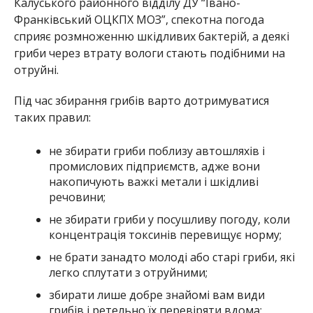
Калуського районного відділу ДУ “Івано-
Франківський ОЦКПХ МОЗ”, спекотна погода
сприяє розмноженню шкідливих бактерій, а деякі
гриби через втрату вологи стають подібними на
отруйні.
Під час збирання грибів варто дотримуватися
таких правил:
не збирати гриби поблизу автошляхів і
промислових підприємств, адже вони
накопичують важкі метали і шкідливі
речовини;
не збирати гриби у посушливу погоду, коли
концентрація токсинів перевищує норму;
не брати занадто молоді або старі гриби, які
легко сплутати з отруйними;
збирати лише добре знайомі вам види
грибів і ретельно їх перевіряти вдома;