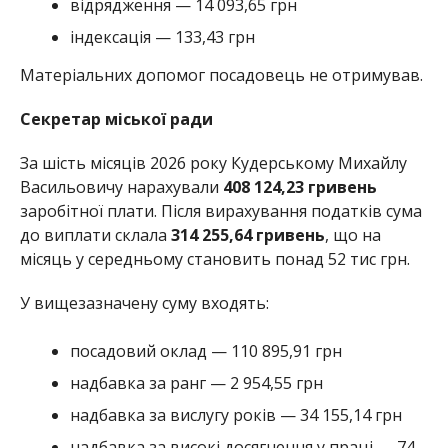
відрядження — 14 093,65 грн
індексація — 133,43 грн
Матеріальних допомог посадовець не отримував.
Секретар міської ради
За шість місяців 2026 року Кудерському Михайлу
Васильовичу нарахували
408 124,23 гривень
заробітної плати. Після вирахування податків сума
до виплати склала
314 255,64 гривень
, що на
місяць у середньому становить понад 52 тис грн.
У вищезазначену суму входять:
посадовий оклад — 110 895,91 грн
надбавка за ранг — 2 954,55 грн
надбавка за вислугу років — 34 155,14 грн
надбавка за високі досягнення у праці — 74