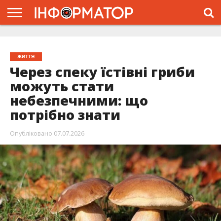
ГОЛОВНА
ЖИТТЯ
ВЛАДА
ГРОШІ
ТРЕШ
ТИСМЕНИЦЯ
НАДВІРНА
РОЗСЛІДУВАННЯ
АФІША
РЕКЛАМА
ПРО
ПРОЄКТ
ЖИТТЯ
Через спеку їстівні гриби
можуть стати
небезпечними: що
потрібно знати
Опубліковано
07.07.2026