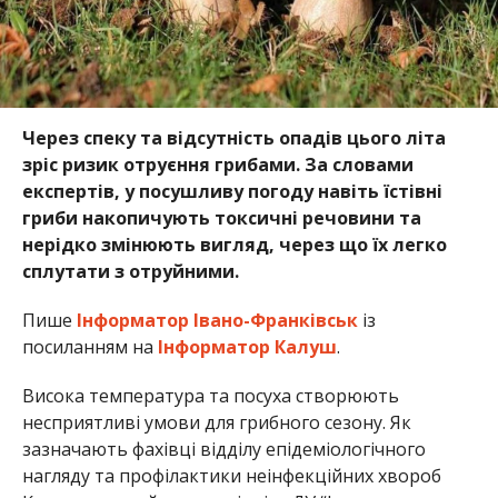
Через спеку та відсутність опадів цього літа
зріс ризик отруєння грибами. За словами
експертів, у посушливу погоду навіть їстівні
гриби накопичують токсичні речовини та
нерідко змінюють вигляд, через що їх легко
сплутати з отруйними.
Пише
Інформатор Івано-Франківськ
із
посиланням на
Інформатор Калуш
.
Висока температура та посуха створюють
несприятливі умови для грибного сезону. Як
зазначають фахівці відділу епідеміологічного
нагляду та профілактики неінфекційних хвороб