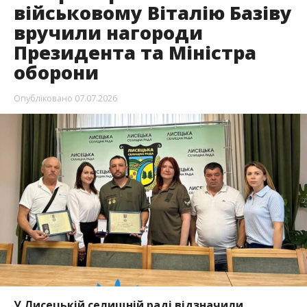
військовому Віталію Базіву
вручили нагороди
Президента та Міністра
оборони
Опубліковано
07.07.2026
У Лисецькій селищній раді відзначили