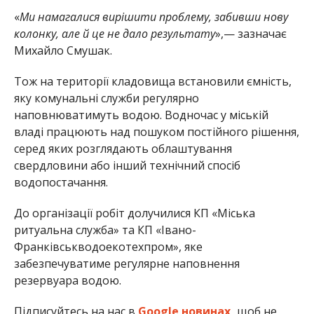
«
Ми намагалися вирішити проблему, забивши нову
колонку, але й це не дало результату
»,— зазначає
Михайло Смушак.
Тож на території кладовища встановили ємність,
яку комунальні служби регулярно
наповнюватимуть водою. Водночас у міській
владі працюють над пошуком постійного рішення,
серед яких розглядають облаштування
свердловини або інший технічний спосіб
водопостачання.
До організації робіт долучилися КП «Міська
ритуальна служба» та КП «Івано-
Франківськводоекотехпром», яке
забезпечуватиме регулярне наповнення
резервуара водою.
Підписуйтесь на нас в
Google новинах,
щоб не