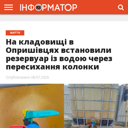
ГОЛОВНА
ЖИТТЯ
ВЛАДА
ГРОШІ
ТРЕШ
ТИСМЕНИЦЯ
НАДВІРНА
РОЗСЛІДУВАННЯ
АФІША
РЕКЛАМА
ПРО
ПРОЄКТ
ЖИТТЯ
На кладовищі в
Опришівцях встановили
резервуар із водою через
пересихання колонки
Опубліковано
08.07.2026