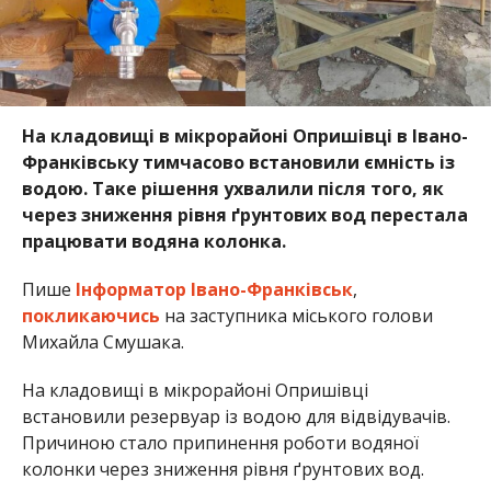
На кладовищі в мікрорайоні Опришівці в Івано-
Франківську тимчасово встановили ємність із
водою. Таке рішення ухвалили після того, як
через зниження рівня ґрунтових вод перестала
працювати водяна колонка.
Пише
Інформатор Івано-Франківськ
,
покликаючись
на заступника міського голови
Михайла Смушака.
На кладовищі в мікрорайоні Опришівці
встановили резервуар із водою для відвідувачів.
Причиною стало припинення роботи водяної
колонки через зниження рівня ґрунтових вод.