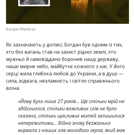
Богдан Малюза
Як зазначають у дописі, Богдан був одним із тих,
хто без вагань став на захист рідної землі, хто
мужньо й самовіддано боронив нашу державу,
наше мирне небо, майбутнє кожного з нас. У його
серці жила глибока любов до України, а в душі —
сила, відвага, незламність і світло справжнього
воїна.
«Йому було лише 27 років… Ще стільки мрій не
здійснилося, стільки важливих слів не було
сказано, стільки щасливих митей залишилися
непережитими… Війна знову безжально
вирвала з наших лав молодого героя, який мав