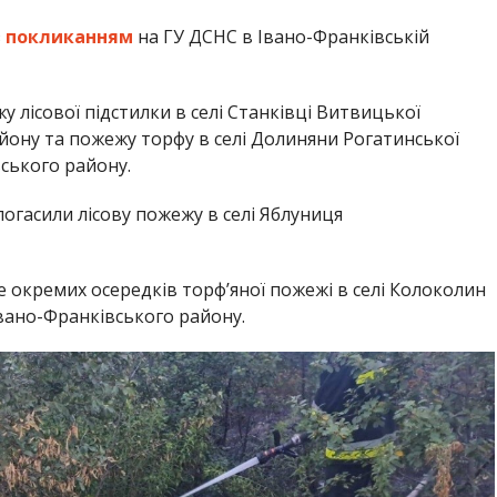
з
покликанням
на ГУ ДСНС в Івано-Франківській
 лісової підстилки в селі Станківці Витвицької
йону та пожежу торфу в селі Долиняни Рогатинської
ського району.
огасили лісову пожежу в селі Яблуниця
е окремих осередків торф’яної пожежі в селі Колоколин
Івано-Франківського району.