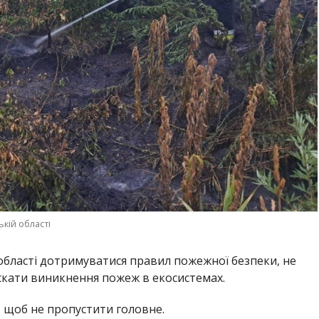
ькій області
бласті дотримуватися правил пожежної безпеки, не
ускати виникнення пожеж в екосистемах.
,
щоб не пропустити головне.