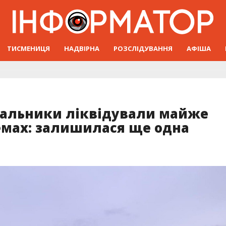
ТИСМЕНИЦЯ
НАДВІРНА
РОЗСЛІДУВАННЯ
АФІША
вальники ліквідували майже
емах: залишилася ще одна