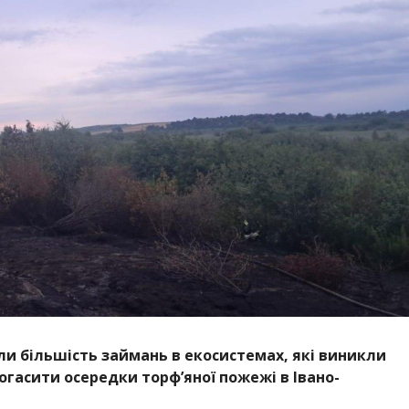
ли більшість займань в екосистемах, які виникли
огасити осередки торфʼяної пожежі в Івано-