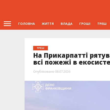
ГОЛОВНА
ЖИТТЯ
ВЛАДА
ГРОШІ
ТРЕШ
ТРЕШ
На Прикарпатті ряту
всі пожежі в екосист
Опубліковано
08.07.2026