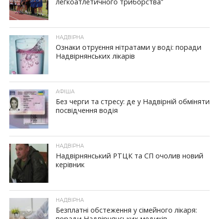
легкоатлетичного триборства”
НАДВІРНА
Ознаки отруєння нітратами у воді: поради
Надвірнянських лікарів
АФІША
Без черги та стресу: де у Надвірній обміняти
посвідчення водія
НАДВІРНА
Надвірнянський РТЦК та СП очолив новий
керівник
НАДВІРНА
Безплатні обстеження у сімейного лікаря:
поради Надвірнянських медиків