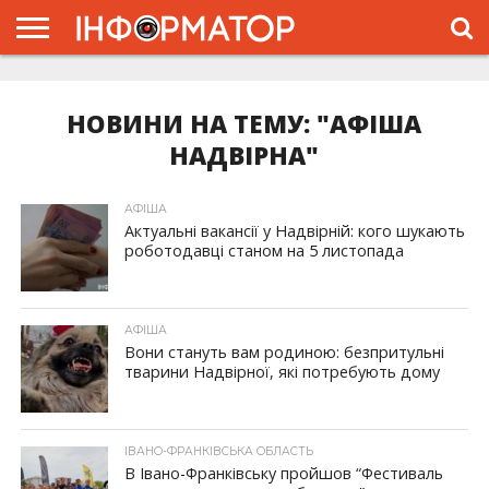
ГОЛОВНА
ЖИТТЯ
ВЛАДА
ГРОШІ
ТРЕШ
ТИСМЕНИЦЯ
НАДВІРНА
РОЗСЛІДУВАННЯ
АФІША
РЕКЛАМА
ПРО
ПРОЄКТ
НОВИНИ НА ТЕМУ: "АФІША
НАДВІРНА"
АФІША
Актуальні вакансії у Надвірній: кого шукають
роботодавці станом на 5 листопада
АФІША
Вони стануть вам родиною: безпритульні
тварини Надвірної, які потребують дому
ІВАНО-ФРАНКІВСЬКА ОБЛАСТЬ
В Івано-Франківську пройшов “Фестиваль