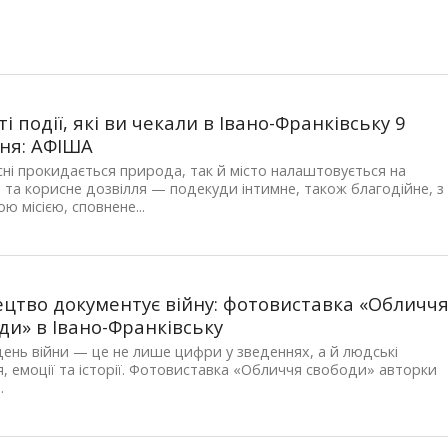
ті події, які ви чекали в Івано-Франківську 9
ня: АФІША
сні прокидається природа, так й місто налаштовується на
 та корисне дозвілля — подекуди інтимне, також благодійне, з
ю місією, сповнене...
цтво документує війну: фотовиставка «Обличч
ди» в Івано-Франківську
ень війни — це не лише цифри у зведеннях, а й людські
, емоції та історії. Фотовиставка «Обличчя свободи» авторки
.