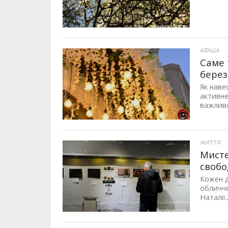
АФІША
Саме 
берез
Як наве
активне
важливо
ЖИТТЯ
Мисте
свобо
Кожен д
обличчя
Наталії..