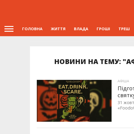
ГОЛОВНА
ЖИТТЯ
ВЛАДА
ГРОШІ
ТРЕШ
НОВИНИ НА ТЕМУ: "А
АФІША
Підго
святк
31 жовт
«Foodot