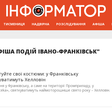
ТИСМЕНИЦЯ
НАДВІРНА
РОЗСЛІДУВАННЯ
АФІША
ФІША ПОДІЙ ІВАНО-ФРАНКІВСЬК"
туйте свої костюми: у Франківську
уватимуть Хелловін
ня у Франківську, а саме на території Промприладу, у
eka», святкуватимуть наймоторошніше свято року – Хелловін.