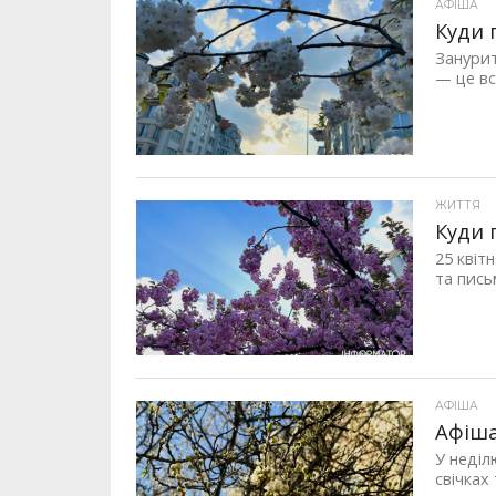
АФІША
Куди 
Занурит
— це вс
ЖИТТЯ
Куди 
25 квіт
та пись
АФІША
Афіша
У неділ
свічках