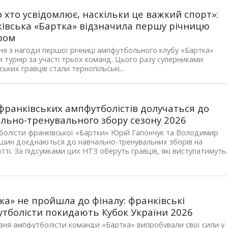
 хто усвідомлює, наскільки це важкий спорт»:
івська «Бартка» відзначила першу річницю
ром
ня з нагоди першої річниці ампфутбольного клубу «Бартка»
я турнір за участі трьох команд. Цього разу суперниками
ських гравців стали тернопільські...
франківських ампфутболістів долучаться до
льно-тренувального збору сезону 2026
олісти франківської «Бартки» Юрій Гапончук та Володимир
шин доєднаються до навчально-тренувальних зборів на
тті. За підсумками цих НТЗ оберуть гравців, які виступатимуть..
ка» не пройшла до фіналу: франківські
тболісти покидають Кубок України 2026
зня ампфутболісти команди «Бартка» випробували свої сили у