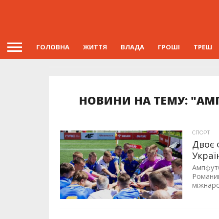
ГОЛОВНА
ЖИТТЯ
ВЛАДА
ГРОШІ
ТРЕШ
НОВИНИ НА ТЕМУ: "АМ
СПОРТ
Двоє 
Украї
Ампфутб
Романиш
міжнаро