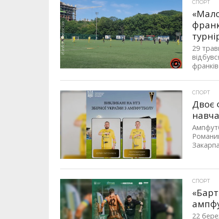
СПОРТ
«Мало
франк
турні
29 трав
відбувс
франків
СПОРТ
Двоє 
навча
Ампфутб
Романи
Закарпа
СПОРТ
«Барт
ампфу
22 бере