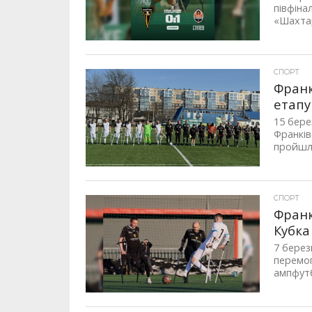
півфіна
«Шахтар
СПОРТ
Франк
етапу
15 бере
Франків
пройшла
СПОРТ
Франк
Кубка
7 берез
перемог
ампфутб