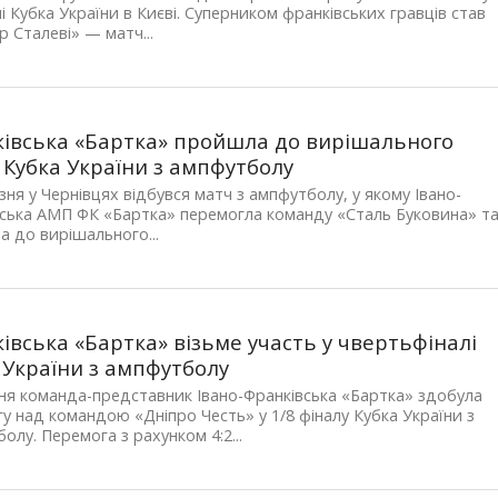
лі Кубка України в Києві. Суперником франківських гравців став
 Сталеві» — матч...
івська «Бартка» пройшла до вирішального
 Кубка України з ампфутболу
зня у Чернівцях відбувся матч з ампфутболу, у якому Івано-
ська АМП ФК «Бартка» перемогла команду «Сталь Буковина» т
 до вирішального...
івська «Бартка» візьме участь у чвертьфіналі
 України з ампфутболу
ня команда-представник Івано-Франківська «Бартка» здобула
у над командою «Дніпро Честь» у 1/8 фіналу Кубка України з
олу. Перемога з рахунком 4:2...