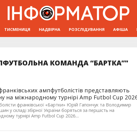
ТИСМЕНИЦЯ
НАДВІРНА
РОЗСЛІДУВАННЯ
АФІША
ПФУТБОЛЬНА КОМАНДА “БАРТКА”"
франківських ампфутболістів представляють
ну на міжнародному турнірі Amp Futbol Cup 202
олісти франківської «Бартки» Юрій Гапончук та Володимир
ин у складі збірної України боряться за першість на
дному турнірі Amp Futbol Cup 2026....