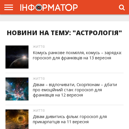
ГОЛОВНА
ЖИТТЯ
ВЛАДА
ГРОШІ
ТРЕШ
ТИСМЕНИЦЯ
НАДВІРНА
РОЗСЛІДУВАННЯ
АФІША
РЕКЛАМА
ПРО
ПРОЄКТ
НОВИНИ НА ТЕМУ: "АСТРОЛОГІЯ"
ЖИТТЯ
Комусь ранкове похмілля, комусь – зарядка:
гороскоп для франківців на 13 вересня
ЖИТТЯ
Дівам – відпочивати, Скорпіонам – дбати
про емоційний стан: гороскоп для
франківців на 12 вересня
ЖИТТЯ
Дівам дивитись фільм: гороскоп для
прикарпатців на 11 вересня