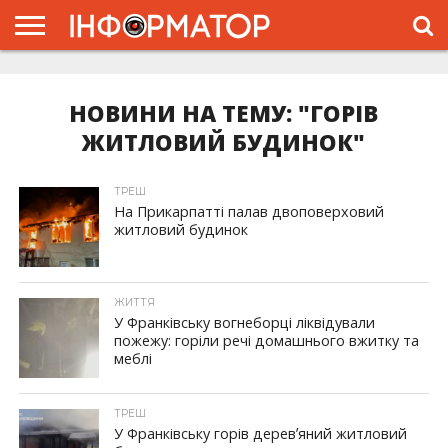
ГОЛОВНА
ЖИТТЯ
ВЛАДА
ГРОШІ
ТРЕШ
ТИСМЕНИЦЯ
НАДВІРНА
РОЗСЛІДУВАННЯ
АФІША
РЕКЛАМА
ПРО
ПРОЄКТ
НОВИНИ НА ТЕМУ: "ГОРІВ
ЖИТЛОВИЙ БУДИНОК"
ТРЕШ
На Прикарпатті палав двоповерховий
житловий будинок
ЖИТТЯ
У Франківську вогнеборці ліквідували
пожежу: горіли речі домашнього вжитку та
меблі
ТРЕШ
У Франківську горів деревʼяний житловий