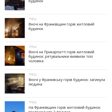
будинок
ТРЕШ
Вночі на Франківщині горів житловий
будинок
ТРЕШ
Вночі на Прикарпатті горів житловий
будинок: рятувальники виявили тіло
чоловіка
ТРЕШ
Вночі у Франківську горів будинок: загинула
людина
ТРЕШ
На Франківщині горів житловий будинок:
постраждало 2 людини