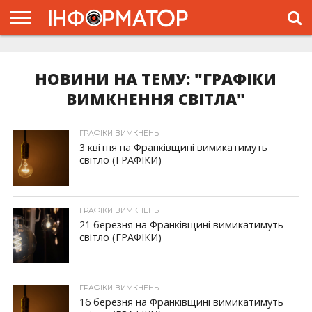
ГОЛОВНА
ЖИТТЯ
ВЛАДА
ГРОШІ
ТРЕШ
ТИСМЕНИЦЯ
НАДВІРНА
РОЗСЛІДУВАННЯ
АФІША
РЕКЛАМА
ПРО
ПРОЄКТ
НОВИНИ НА ТЕМУ: "ГРАФІКИ
ВИМКНЕННЯ СВІТЛА"
ГРАФІКИ ВИМКНЕНЬ
3 квітня на Франківщині вимикатимуть
світло (ГРАФІКИ)
ГРАФІКИ ВИМКНЕНЬ
21 березня на Франківщині вимикатимуть
світло (ГРАФІКИ)
ГРАФІКИ ВИМКНЕНЬ
16 березня на Франківщині вимикатимуть