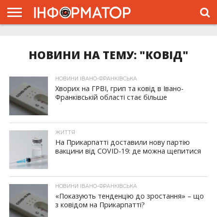
ГОЛОВНА
ЖИТТЯ
ВЛАДА
ГРОШІ
ТРЕШ
ТИСМЕНИЦЯ
НАДВІРНА
РОЗСЛІДУВАННЯ
АФІША
РЕКЛАМА
ПРО
ПРОЄКТ
НОВИНИ НА ТЕМУ: "КОВІД"
НОВИНИ ІВАНО-ФРАНКІВСЬКА
Хворих на ГРВІ, грип та ковід в Івано-
Франківській області стає більше
ЖИТТЯ
На Прикарпатті доставили нову партію
вакцини від COVID-19: де можна щепитися
НОВИНИ ІВАНО-ФРАНКІВСЬКА
«Показують тенденцію до зростання» – що
з ковідом на Прикарпатті?