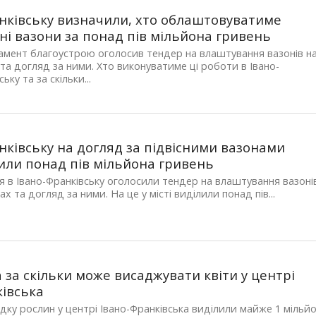
нківську визначили, хто облаштовуватиме
сні вазони за понад пів мільйона гривень
мент благоустрою оголосив тендер на влаштування вазонів н
та догляд за ними. Хто виконуватиме ці роботи в Івано-
ьку та за скільки...
нківську на догляд за підвісними вазонами
или понад пів мільйона гривень
ня в Івано-Франківську оголосили тендер на влаштування вазоні
ах та догляд за ними. На це у місті виділили понад пів...
а за скільки може висаджувати квіти у центрі
івська
дку рослин у центрі Івано-Франківська виділили майже 1 мільй