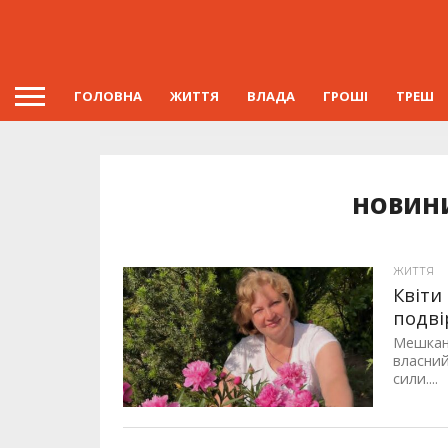
ГОЛОВНА
ЖИТТЯ
ВЛАДА
ГРОШІ
ТРЕШ
НОВИНИ
ЖИТТЯ
Квіти
подві
Мешканк
власний
сили....