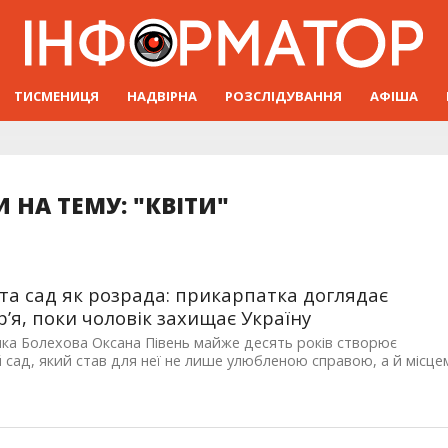
ТИСМЕНИЦЯ
НАДВІРНА
РОЗСЛІДУВАННЯ
АФІША
 НА ТЕМУ: "КВІТИ"
 та сад як розрада: прикарпатка доглядає
р’я, поки чоловік захищає Україну
а Болехова Оксана Півень майже десять років створює
 сад, який став для неї не лише улюбленою справою, а й місце