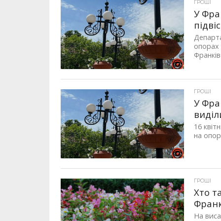
ГРОШІ
У Фра
підві
Департа
опорах 
Франківс
ГРОШІ
У Фра
виділ
16 квіт
на опор
ГРОШІ
Хто т
Франк
На виса