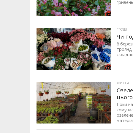
гривень
ГРОШІ
Чи по
8 берез
троянд 
складає
ЖИТТЯ
Озеле
цього
Поки на
комунал
озелене
матеріал