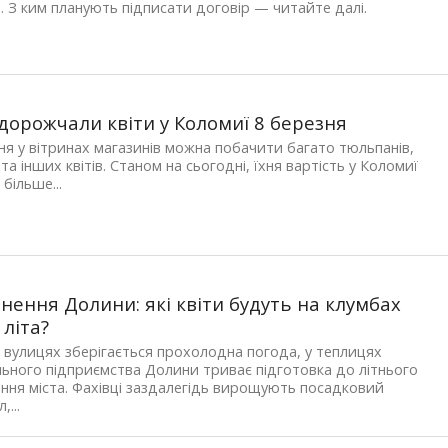
. З ким планують підписати договір — читайте далі.
дорожчали квіти у Коломиї 8 березня
ня у вітринах магазинів можна побачити багато тюльпанів,
та інших квітів. Станом на сьогодні, їхня вартість у Коломиї
 більше...
нення Долини: які квіти будуть на клумбах
 літа?
 вулицях зберігається прохолодна погода, у теплицях
ьного підприємства Долини триває підготовка до літнього
ння міста. Фахівці заздалегідь вирощують посадковий
,...