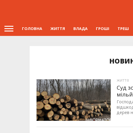
ГОЛОВНА
ЖИТТЯ
ВЛАДА
ГРОШІ
ТРЕШ
НОВИН
ЖИТТЯ
Суд з
мільй
Господа
відшкод
дерев на