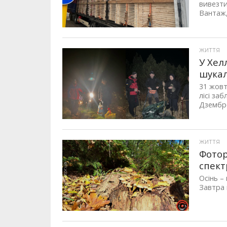
вивезт
Вантаж,
ЖИТТЯ
У Хел
шукал
31 жовт
лісі за
Дзембро
ЖИТТЯ
Фотор
спект
Осінь –
Завтра 