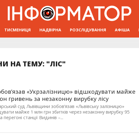
ТИСМЕНИЦЯ
НАДВІРНА
РОЗСЛІДУВАННЯ
АФІША
И НА ТЕМУ: "ЛІС"
обов’язав «Укрзалізницю» відшкодувати майже
он гривень за незаконну вирубку лісу
рський суд Львівщини зобов’язав «Львівську залізницю»
увати майже 1 млн грн збитків через незаконну вирубку 95
 перегоні станції Видинів –...