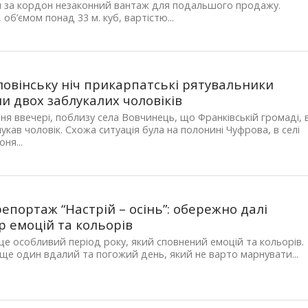
и за кордон незаконний вантаж для подальшого продажу.
 об’ємом понад 33 м. куб, вартістю...
ловінську ніч прикарпатські рятувальники
и двох заблукалих чоловіків
ня ввечері, поблизу села Вовчинець, що Франківській громаді, 
блукав чоловік. Схожа ситуація була на полонині Чуфрова, в селі
ня...
епортаж “Настрій – осінь”: обережно далі
р емоцій та кольорів
 це особливий період року, який сповнений емоцій та кольорів.
ще один вдалий та погожий день, який не варто марнувати...