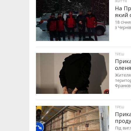
ЖИТТЯ
На Пр
який 
18 січн
з Чернів
ТРЕШ
Прика
олен
Жителя 
територ
Франків
ТРЕШ
Прика
проду
Під виг