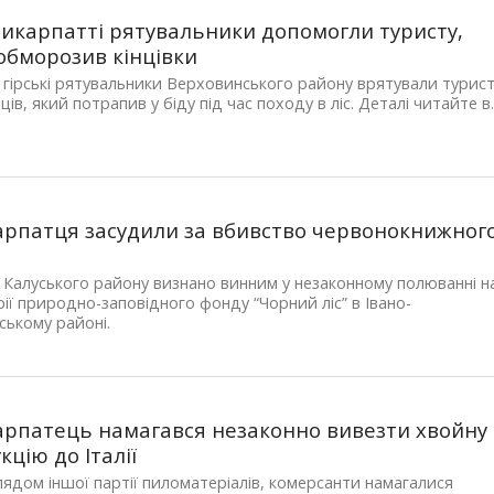
икарпатті рятувальники допомогли туристу,
обморозив кінцівки
я гірські рятувальники Верховинського району врятували турис
ців, який потрапив у біду під час походу в ліс. Деталі читайте в..
рпатця засудили за вбивство червонокнижног
я
Калуського району визнано винним у незаконному полюванні н
ії природно-заповідного фонду “Чорний ліс” в Івано-
ському районі.
рпатець намагався незаконно вивезти хвойну
кцію до Італії
лядом іншої партії пиломатеріалів, комерсанти намагалися