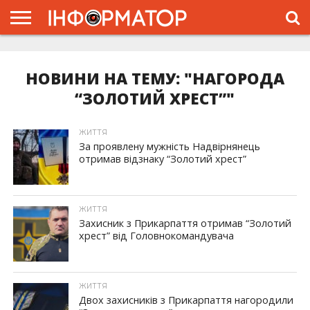
ГОЛОВНА
ЖИТТЯ
ВЛАДА
ГРОШІ
ТРЕШ
ТИСМЕНИЦЯ
НАДВІРНА
РОЗСЛІДУВАННЯ
АФІША
РЕКЛАМА
ПРО
ПРОЄКТ
НОВИНИ НА ТЕМУ: "НАГОРОДА
“ЗОЛОТИЙ ХРЕСТ”"
ЖИТТЯ
За проявлену мужність Надвірнянець
отримав відзнаку “Золотий хрест”
ЖИТТЯ
Захисник з Прикарпаття отримав “Золотий
хрест” від Головнокомандувача
ЖИТТЯ
Двох захисників з Прикарпаття нагородили