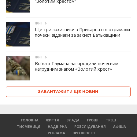
“Золотим хрестом”
ЖИТТЯ
Ще три захисники з Прикарпаття отримали
почесні відзнаки за захист Батьківщини
ЖИТТЯ
Воїна з Тлумача нагородили почесним
нагрудним знаком «Золотий хрест»
ЗАВАНТАЖИТИ ЩЕ НОВИН
ГОЛОВНА
ЖИТТЯ
ВЛАДА
ГРОШІ
ТРЕШ
ТИСМЕНИЦЯ
НАДВІРНА
РОЗСЛІДУВАННЯ
АФІША
РЕКЛАМА
ПРО ПРОЄКТ