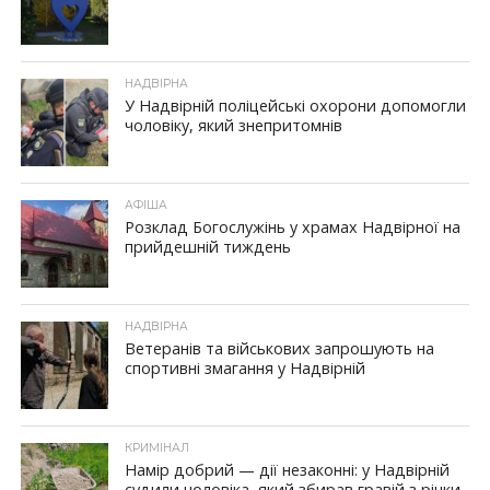
НАДВІРНА
У Надвірній поліцейські охорони допомогли
чоловіку, який знепритомнів
АФІША
Розклад Богослужінь у храмах Надвірної на
прийдешній тиждень
НАДВІРНА
Ветеранів та військових запрошують на
спортивні змагання у Надвірній
КРИМІНАЛ
Намір добрий — дії незаконні: у Надвірній
судили чоловіка, який збирав гравій з річки