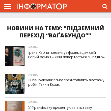
ГОЛОВНА
ЖИТТЯ
ВЛАДА
ГРОШІ
ТРЕШ
ТИСМЕНИЦЯ
НАДВІРНА
РОЗСЛІДУВАННЯ
АФІША
РЕКЛАМА
ПРО
ПРОЄКТ
НОВИНИ НА ТЕМУ: "ПІДЗЕМНИЙ
ПЕРЕХІД “ВАҐАБУНДО”"
АФІША
Ірена Карпа презентує франківцям свій
новий роман – «Він повертається в неділю»
АФІША
В Івано-Франківську представлять виставку
робіт Ганни Козак
АФІША
У Франківську презентують виставку