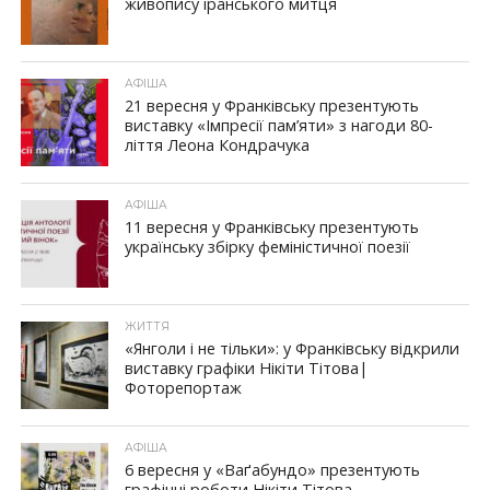
живопису іранського митця
АФІША
21 вересня у Франківську презентують
виставку «Імпресії пам’яти» з нагоди 80-
ліття Леона Кондрачука
АФІША
11 вересня у Франківську презентують
українську збірку феміністичної поезії
ЖИТТЯ
«Янголи і не тільки»: у Франківську відкрили
виставку графіки Нікіти Тітова|
Фоторепортаж
АФІША
6 вересня у «Ваґабундо» презентують
графічні роботи Нікіти Тітова