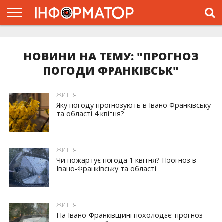
ГОЛОВНА
ЖИТТЯ
ВЛАДА
ГРОШІ
ТРЕШ
ТИСМЕНИЦЯ
НАДВІРНА
РОЗСЛІДУВАННЯ
АФІША
РЕКЛАМА
ПРО
ПРОЄКТ
НОВИНИ НА ТЕМУ: "ПРОГНОЗ
ПОГОДИ ФРАНКІВСЬК"
ЖИТТЯ
Яку погоду прогнозують в Івано-Франківську
та області 4 квітня?
ЖИТТЯ
Чи пожартує погода 1 квітня? Прогноз в
Івано-Франківську та області
ЖИТТЯ
На Івано-Франківщині похолодає: прогноз