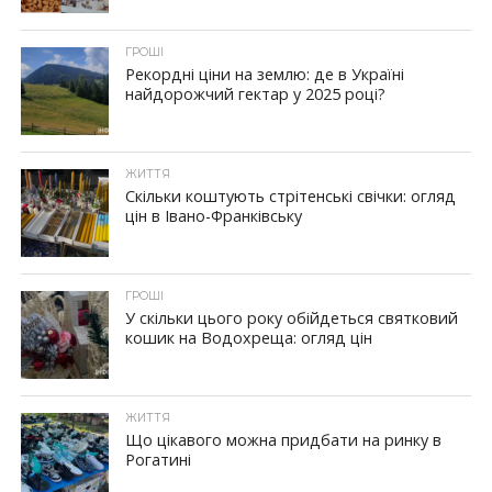
ГРОШІ
Рекордні ціни на землю: де в Україні
найдорожчий гектар у 2025 році?
ЖИТТЯ
Скільки коштують стрітенські свічки: огляд
цін в Івано-Франківську
ГРОШІ
У скільки цього року обійдеться святковий
кошик на Водохреща: огляд цін
ЖИТТЯ
Що цікавого можна придбати на ринку в
Рогатині