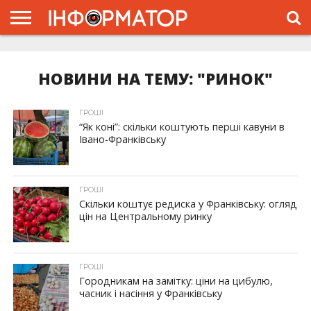
ГОЛОВНА
ЖИТТЯ
ВЛАДА
ГРОШІ
ТРЕШ
ТИСМЕНИЦЯ
НАДВІРНА
РОЗСЛІДУВАННЯ
АФІША
РЕКЛАМА
ПРО
ПРОЄКТ
НОВИНИ НА ТЕМУ: "РИНОК"
ГРОШІ
“Як коні”: скільки коштують перші кавуни в
Івано-Франківську
ГРОШІ
Скільки коштує редиска у Франківську: огляд
цін на Центральному ринку
ГРОШІ
Городникам на замітку: ціни на цибулю,
часник і насіння у Франківську