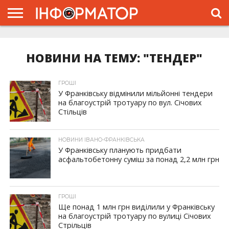
ГОЛОВНА
ЖИТТЯ
ВЛАДА
ГРОШІ
ТРЕШ
ТИСМЕНИЦЯ
НАДВІРНА
РОЗСЛІДУВАННЯ
АФІША
РЕКЛАМА
ПРО
ПРОЄКТ
НОВИНИ НА ТЕМУ: "ТЕНДЕР"
ГРОШІ
У Франківську відмінили мільйонні тендери
на благоустрій тротуару по вул. Січових
Стільців
НОВИНИ ІВАНО-ФРАНКІВСЬКА
У Франківську планують придбати
асфальтобетонну суміш за понад 2,2 млн грн
ГРОШІ
Ще понад 1 млн грн виділили у Франківську
на благоустрій тротуару по вулиці Січових
Стрільців