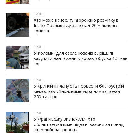
ГРОШІ
Хто може наносити дорожню розмітку в
Івано-Франківську за понад 20 мільйонів
гривень
ГРОШІ
У Коломиї для озеленювачів вирішили
закупити вантажний мікроавтобус за 1,5 млн
грн
ГРОШІ
У Хриплині планують провести благоустрій
меморіалу «Захисників України» за понад
250 тис грн
ГРОШІ
У Франківську визначили, хто
облаштовуватиме підвісні вазони за понад
пів мільйона гривень